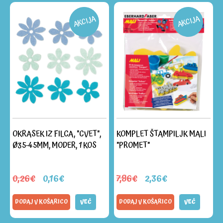
AKCIJA
AKCIJA
OKRASEK IZ FILCA, "CVET",
KOMPLET ŠTAMPILJK MALI
Ø35-45MM, MODER, 1 KOS
"PROMET"
0,26€
0,16€
7,86€
2,36€
DODAJ V KOŠARICO
VEČ
DODAJ V KOŠARICO
VEČ