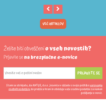
VEČ ARTIKLOV
Želite biti obveščeni
o vseh novostih?
Prijavite se
na brezplačne e-novice
PRIJAVITE SE
S tem se strinjate, da ANTUS, d.o.o. Jesenice v skladu s svojo politiko
varovanja
osebnih podatkov
do preklica hrani in obdeluje vaše osebne podatke za namen
pošiljanje e-novic.