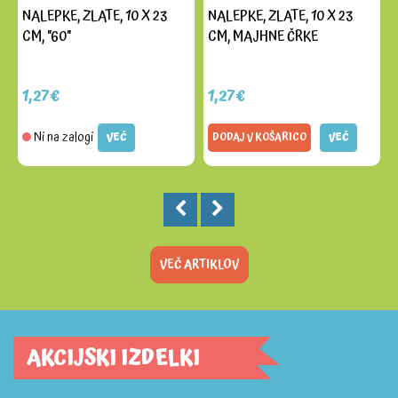
NALEPKE, ZLATE, 10 X 23
NALEPKE, ZLATE, 10 X 23
CM, "60"
CM, MAJHNE ČRKE
1,27€
1,27€
Ni na zalogi
VEČ
DODAJ V KOŠARICO
VEČ
VEČ ARTIKLOV
AKCIJSKI IZDELKI