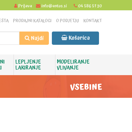
Prijava
info@antus.si
04 586 51 30
ESTA
PRODAJNI KATALOGI
O PODJETJU
KONTAKT
Košarica
Najdi
NI
LEPLJENJE
MODELIRANJE
I
LAKIRANJE
VLIVANJE
VSEBINE