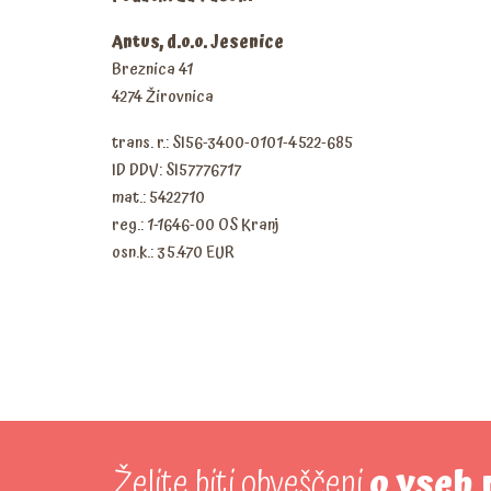
Antus, d.o.o. Jesenice
Breznica 41
4274 Žirovnica
trans. r.: SI56-3400-0101-4522-685
ID DDV: SI57776717
mat.: 5422710
reg.: 1-1646-00 OS Kranj
osn.k.: 35.470 EUR
Želite biti obveščeni
o vseh