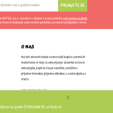
PRIJAVITE SE
da ANTUS, d.o.o. Jesenice v skladu s svojo politiko
varovanja osebnih
a hrani in obdeluje vaše osebne podatke za namen pošiljanje e-novic.
O NAS
Na teh straneh boste vedno našli kopico zanimivih
materialov in idej za ustvarjanje. Vzemite si čas in
ustvarjajte, kajti ta čas je naložba, naložba v
prijetne trenutke, prijetne občutke, v zadovoljstvo, v
srečo.
Ustvarjajmo skupaj!
X
 S klikom na gumb STRINJAM SE se bodo ti