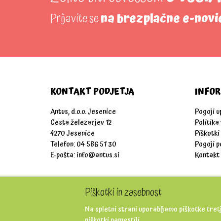
Prijavite se
na brezplačne e-novi
KONTAKT PODJETJA
INFOR
Antus, d.o.o. Jesenice
Pogoji 
Cesta železarjev 12
Politika
4270 Jesenice
Piškotki
Telefon: 04 586 51 30
Pogoji p
E-pošta:
info@antus.si
Kontakt
Piškotki in zasebnost
Na spletni strani uporabljamo piškotke tretj
piškotki namestili.