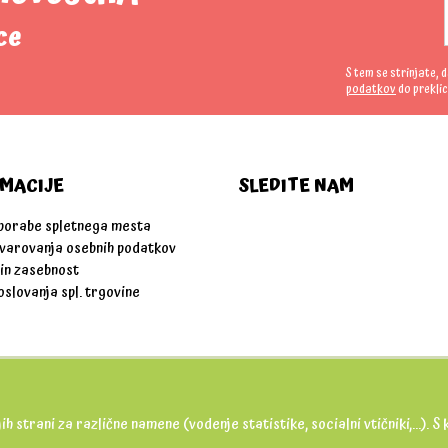
ce
S tem se strinjate, 
podatkov
do preklic
MACIJE
SLEDITE NAM
uporabe spletnega mesta
 varovanja osebnih podatkov
 in zasebnost
oslovanja spl. trgovine
ih strani za različne namene (vodenje statistike, socialni vtičniki,...).