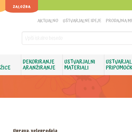
ZALOŽBA
AKTUALNO
USTVARJALNE IDEJE
PRODAJNA M
DEKORIRANJE
USTVARJALNI
USTVARJAL
 ŽICE
ARANŽIRANJE
MATERIALI
PRIPOMOČK
Uprava, veleprodaja