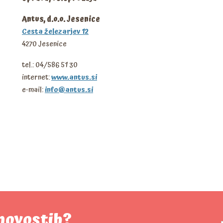
Antus, d.o.o. Jesenice
Cesta železarjev 12
4270 Jesenice
tel.: 04/586 51 30
internet:
www.antus.si
e-mail:
info@antus.si
 novostih?