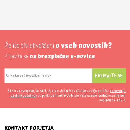
Želite biti obveščeni
o vseh novostih?
Prijavite se
na brezplačne e-novice
PRIJAVITE SE
S tem se strinjate, da ANTUS, d.o.o. Jesenice v skladu s svojo politiko
varovanja
osebnih podatkov
do preklica hrani in obdeluje vaše osebne podatke za namen
pošiljanje e-novic.
KONTAKT PODJETJA