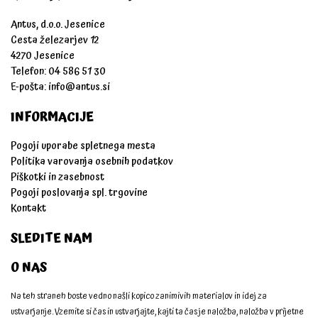
Antus, d.o.o. Jesenice
Cesta železarjev 12
4270 Jesenice
Telefon: 04 586 51 30
E-pošta:
info@antus.si
INFORMACIJE
Pogoji uporabe spletnega mesta
Politika varovanja osebnih podatkov
Piškotki in zasebnost
Pogoji poslovanja spl. trgovine
Kontakt
SLEDITE NAM
O NAS
Na teh straneh boste vedno našli kopico zanimivih materialov in idej za
ustvarjanje. Vzemite si čas in ustvarjajte, kajti ta čas je naložba, naložba v prijetne