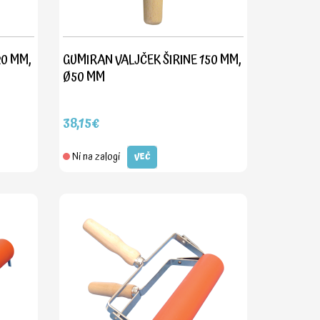
20 MM,
GUMIRAN VALJČEK ŠIRINE 150 MM,
Ø50 MM
38,15€
Ni na zalogi
VEČ