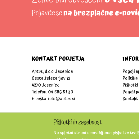
Prijavite se
na brezplačne e-novi
KONTAKT PODJETJA
INFOR
Antus, d.o.o. Jesenice
Pogoji 
Cesta železarjev 12
Politika
4270 Jesenice
Piškotki
Telefon: 04 586 51 30
Pogoji p
E-pošta:
info@antus.si
Kontakt
Piškotki in zasebnost
Na spletni strani uporabljamo piškotke tretj