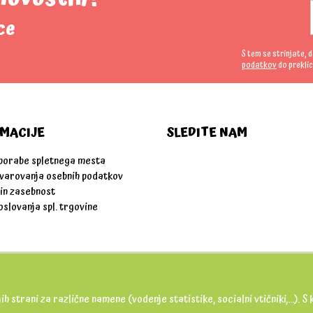
ce
S tem se strinjate, 
podatkov
do preklic
MACIJE
SLEDITE NAM
uporabe spletnega mesta
 varovanja osebnih podatkov
 in zasebnost
oslovanja spl. trgovine
ih strani za različne namene (vodenje statistike, socialni vtičniki,...).