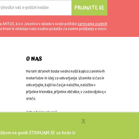
PRIJAVITE SE
da ANTUS, d.o.o. Jesenice v skladu s svojo politiko
varovanja osebnih
a hrani in obdeluje vaše osebne podatke za namen pošiljanje e-novic.
O NAS
Na teh straneh boste vedno našli kopico zanimivih
materialov in idej za ustvarjanje. Vzemite si čas in
ustvarjajte, kajti ta čas je naložba, naložba v
prijetne trenutke, prijetne občutke, v zadovoljstvo, v
srečo.
Ustvarjajmo skupaj!
X
 S klikom na gumb STRINJAM SE se bodo ti