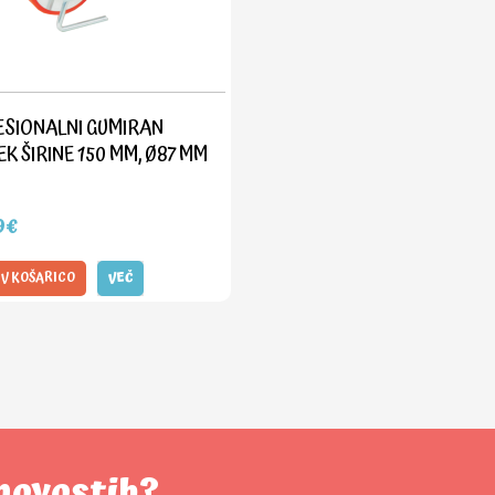
SIONALNI GUMIRAN
EK ŠIRINE 150 MM, Ø87 MM
9€
 V KOŠARICO
VEČ
 novostih?