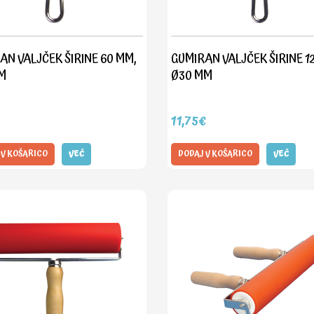
AN VALJČEK ŠIRINE 60 MM,
GUMIRAN VALJČEK ŠIRINE 1
M
Ø30 MM
11,75€
 V KOŠARICO
VEČ
DODAJ V KOŠARICO
VEČ