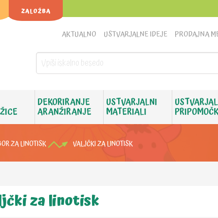
ZALOŽBA
AKTUALNO
USTVARJALNE IDEJE
PRODAJNA M
DEKORIRANJE
USTVARJALNI
USTVARJAL
 ŽICE
ARANŽIRANJE
MATERIALI
PRIPOMOČK
BOR ZA LINOTISK
VALJČKI ZA LINOTISK
jčki za linotisk