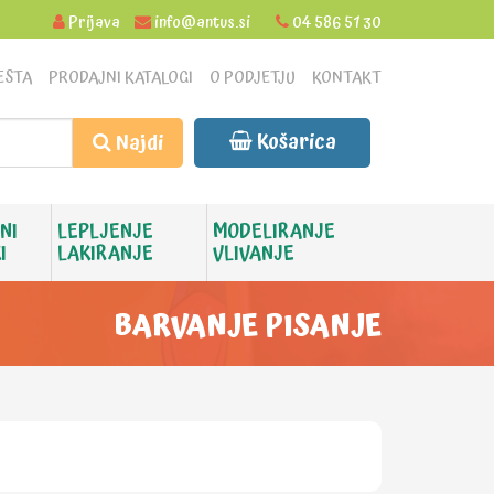
Prijava
info@antus.si
04 586 51 30
ESTA
PRODAJNI KATALOGI
O PODJETJU
KONTAKT
Košarica
Najdi
NI
LEPLJENJE
MODELIRANJE
I
LAKIRANJE
VLIVANJE
BARVANJE PISANJE