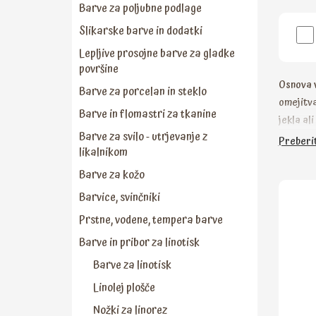
Barve za poljubne podlage
Slikarske barve in dodatki
Lepljive prosojne barve za gladke
površine
Osnova v
Barve za porcelan in steklo
omejitva
Barve in flomastri za tkanine
jekla al
Barve za svilo - utrjevanje z
Preberit
likalnikom
Barve za kožo
Barvice, svinčniki
Prstne, vodene, tempera barve
Barve in pribor za linotisk
Barve za linotisk
Linolej plošče
Nožki za linorez