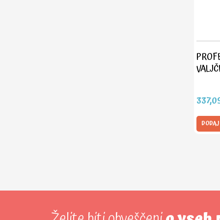
PROFE
VALJČ
337,0
DODAJ
Želite biti obveščeni
o vseh