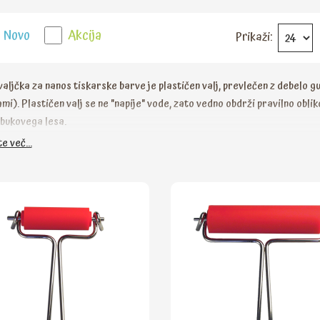
Novo
Akcija
Prikaži:
aljčka za nanos tiskarske barve je plastičen valj, prevlečen z debelo gu
mi). Plastičen valj se ne "napije" vode, zato vedno obdrži pravilno oblik
i bukovega lesa.
e več...