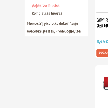
Valjčki za linotisk
Kompleti za linorez
GUMIR
Flomastri, pisala za dekoriranje
Ø20 M
Voščenke, pasteli, krede, oglje, tuši
6,44€
DODAJ