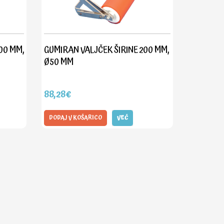
00 MM,
GUMIRAN VALJČEK ŠIRINE 200 MM,
Ø50 MM
88,28€
DODAJ V KOŠARICO
VEČ