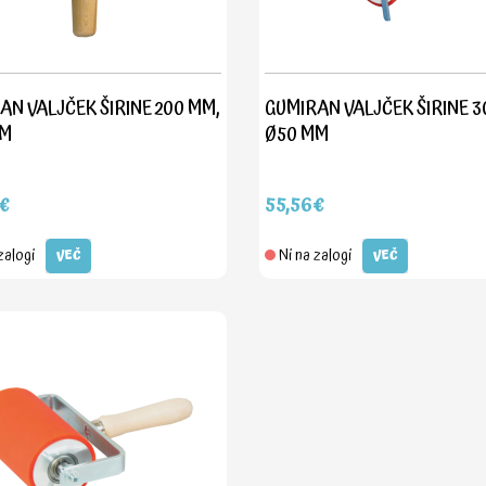
AN VALJČEK ŠIRINE 200 MM,
GUMIRAN VALJČEK ŠIRINE 3
MM
Ø50 MM
€
55,56€
zalogi
Ni na zalogi
VEČ
VEČ