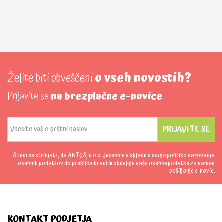
Želite biti obveščeni
o vseh novostih?
Prijavite se
na brezplačne e-novice
PRIJAVITE SE
S tem se strinjate, da ANTUS, d.o.o. Jesenice v skladu s svojo politiko
varovanja
osebnih podatkov
do preklica hrani in obdeluje vaše osebne podatke za namen
pošiljanje e-novic.
KONTAKT PODJETJA