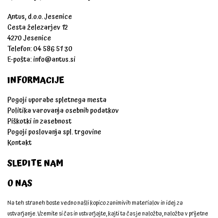
Antus, d.o.o. Jesenice
Cesta železarjev 12
4270 Jesenice
Telefon: 04 586 51 30
E-pošta:
info@antus.si
INFORMACIJE
Pogoji uporabe spletnega mesta
Politika varovanja osebnih podatkov
Piškotki in zasebnost
Pogoji poslovanja spl. trgovine
Kontakt
SLEDITE NAM
O NAS
Na teh straneh boste vedno našli kopico zanimivih materialov in idej za
ustvarjanje. Vzemite si čas in ustvarjajte, kajti ta čas je naložba, naložba v prijetne