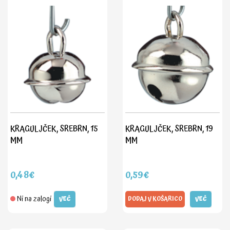
KRAGULJČEK, SREBRN, 15
KRAGULJČEK, SREBRN, 19
MM
MM
0,48€
0,59€
Ni na zalogi
VEČ
DODAJ V KOŠARICO
VEČ