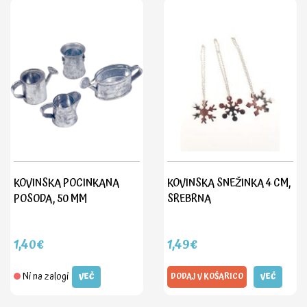
KOVINSKA POCINKANA
KOVINSKA SNEŽINKA 4 CM,
POSODA, 50 MM
SREBRNA
1,40€
1,49€
Ni na zalogi
VEČ
DODAJ V KOŠARICO
VEČ