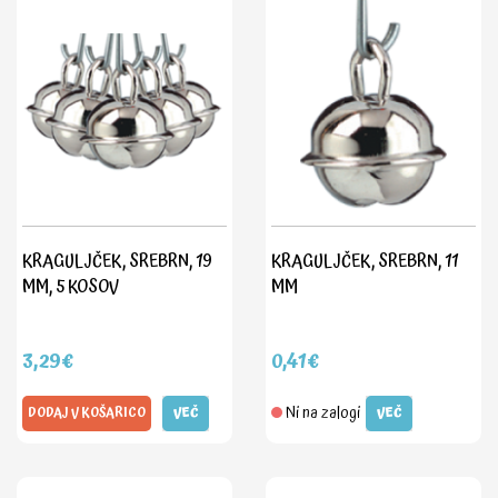
KRAGULJČEK, SREBRN, 19
KRAGULJČEK, SREBRN, 11
MM, 5 KOSOV
MM
3,29€
0,41€
Ni na zalogi
DODAJ V KOŠARICO
VEČ
VEČ