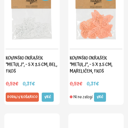
KOVINSKI OKRASEK
KOVINSKI OKRASEK
"METULJ", ~ 5 X 3.5 CM, BEL,
"METULJ", ~ 5 X 3.5 CM,
1 KOS
MARELIČEN, 1 KOS
0,52€
0,31€
0,52€
0,31€
Ni na zalogi
DODAJ V KOŠARICO
VEČ
VEČ