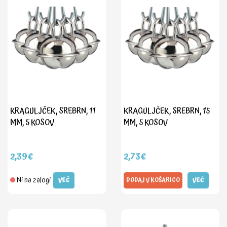
KRAGULJČEK, SREBRN, 11
KRAGULJČEK, SREBRN, 15
MM, 5 KOSOV
MM, 5 KOSOV
2,39€
2,73€
Ni na zalogi
VEČ
DODAJ V KOŠARICO
VEČ