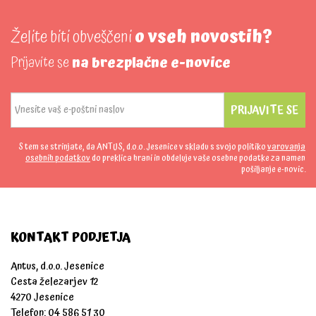
Želite biti obveščeni
o vseh novostih?
Prijavite se
na brezplačne e-novice
PRIJAVITE SE
S tem se strinjate, da ANTUS, d.o.o. Jesenice v skladu s svojo politiko
varovanja
osebnih podatkov
do preklica hrani in obdeluje vaše osebne podatke za namen
pošiljanje e-novic.
KONTAKT PODJETJA
Antus, d.o.o. Jesenice
Cesta železarjev 12
4270 Jesenice
Telefon: 04 586 51 30