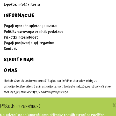
E-pošta:
info@antus.si
INFORMACIJE
Pogoji uporabe spletnega mesta
Politika varovanja osebnih podatkov
Piškotki in zasebnost
Pogoji poslovanja spl. trgovine
Kontakt
SLEDITE NAM
O NAS
Na teh straneh boste vedno našli kopico zanimivih materialov in idej za
ustvarjanje. Vzemite si čas in ustvarjajte, kajti ta čas je naložba, naložba v prijetne
trenutke, prijetne občutke, v zadovoljstvo, v srečo.
Ustvarjajmo skupaj!
X
Piškotki in zasebnost
Na spletni strani uporabljamo piškotke tretjih strani za različne