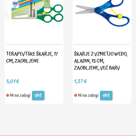
TERAPEVTSKE ŠKARJE, 17
ŠKARJE Z VZMETJO WEDO,
CM, ZAOBLJENE
ALADIN, 13 CM,
ZAOBLJENE, VEČ BARV
5,01€
1,37€
Ni na zalogi
Ni na zalogi
VEČ
VEČ