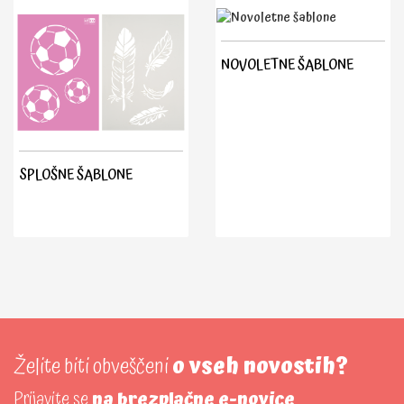
tudi za zrcaljenje. Preko šablon lahko nanašate barve za tkanine,
različne akrilne barve za trdne podlage, strukturne paste, lahko
jih popršite z barvnim sprejem, ...
NOVOLETNE ŠABLONE
SPLOŠNE ŠABLONE
Želite biti obveščeni
o vseh novostih?
Prijavite se
na brezplačne e-novice