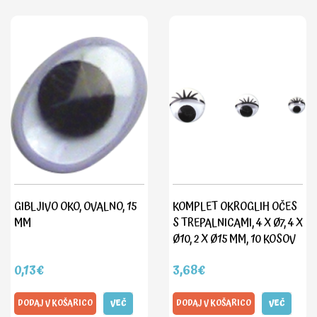
GIBLJIVO OKO, OVALNO, 15
KOMPLET OKROGLIH OČES
MM
S TREPALNICAMI, 4 X Ø7, 4 X
Ø10, 2 X Ø15 MM, 10 KOSOV
0,13€
3,68€
DODAJ V KOŠARICO
VEČ
DODAJ V KOŠARICO
VEČ