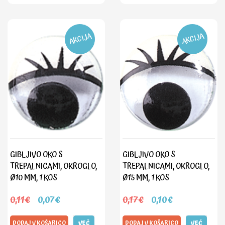
AKCIJA
AKCIJA
GIBLJIVO OKO S
GIBLJIVO OKO S
TREPALNICAMI, OKROGLO,
TREPALNICAMI, OKROGLO,
Ø10 MM, 1 KOS
Ø15 MM, 1 KOS
0,11€
0,07€
0,17€
0,10€
DODAJ V KOŠARICO
VEČ
DODAJ V KOŠARICO
VEČ