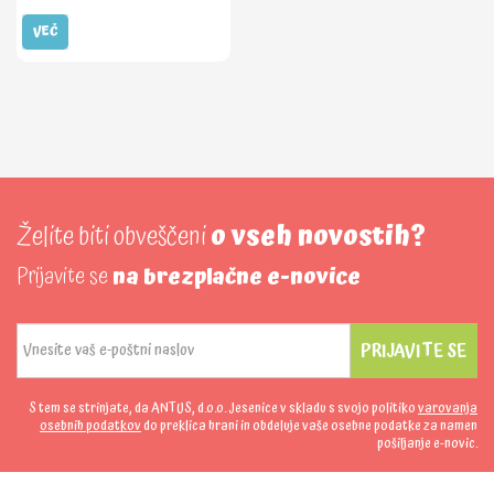
VEČ
Želite biti obveščeni
o vseh novostih?
Prijavite se
na brezplačne e-novice
PRIJAVITE SE
S tem se strinjate, da ANTUS, d.o.o. Jesenice v skladu s svojo politiko
varovanja
osebnih podatkov
do preklica hrani in obdeluje vaše osebne podatke za namen
pošiljanje e-novic.