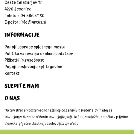
Cesta železarjev 12
4270 Jesenice
Telefon: 04 586 51 30
E-pošta:
info@antus.si
INFORMACIJE
Pogoji uporabe spletnega mesta
Politika varovanja osebnih podatkov
Piškotki in zasebnost
Pogoji poslovanja spl. trgovine
Kontakt
SLEDITE NAM
O NAS
Na teh straneh boste vedno našli kopico zanimivih materialov in idej za
ustvarjanje. Vzemite si čas in ustvarjajte, kajti ta čas je naložba, naložba v prijetne
trenutke, prijetne občutke, v zadovoljstvo, v srečo.