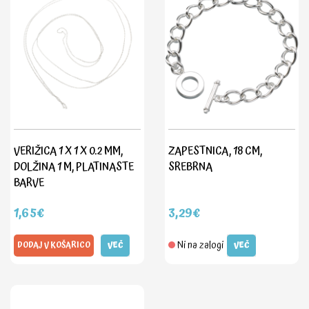
VERIŽICA 1 X 1 X 0.2 MM,
ZAPESTNICA, 18 CM,
DOLŽINA 1 M, PLATINASTE
SREBRNA
BARVE
1,65€
3,29€
Ni na zalogi
DODAJ V KOŠARICO
VEČ
VEČ