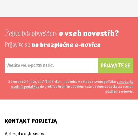
Želite biti obveščeni
o vseh novostih?
Prijavite se
na brezplačne e-novice
PRIJAVITE SE
S tem se strinjate, da ANTUS, d.o.o. Jesenice v skladu s svojo politiko
varovanja
osebnih podatkov
do preklica hrani in obdeluje vaše osebne podatke za namen
pošiljanje e-novic.
KONTAKT PODJETJA
Antus, d.o.o. Jesenice