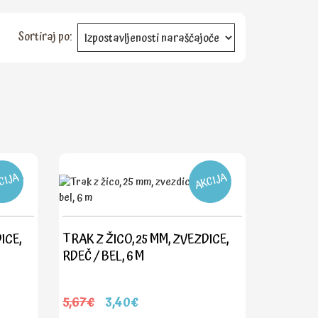
Sortiraj po:
CIJA
AKCIJA
ICE,
TRAK Z ŽICO, 25 MM, ZVEZDICE,
RDEČ / BEL, 6 M
5,67€
3,40€