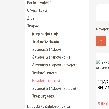
Perle in valjčki
Vrvice, laksi
Žice
Trakovi
Novoletn
Krep ovojni trak
1
Trakovi iz tkanin
Satenasti trakovi
Satenasti trakovi - pike
Satenasti trakovi - novoletni
Trakovi - razno
Novoletni trakovi
TRAK Z
BEL / 
Satenatsi trakovi - kompleti
Trak Organza
5,67€
Dodatki za izdelavo nakita