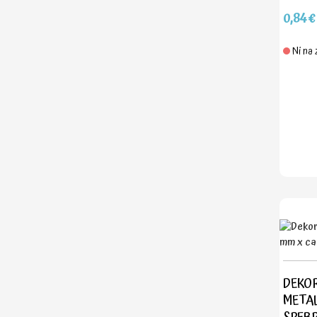
0,84€
Ni na 
DEKOR
METALL