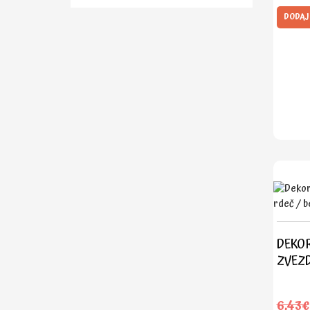
DODAJ
DEKOR
ZVEZDI
6,43€