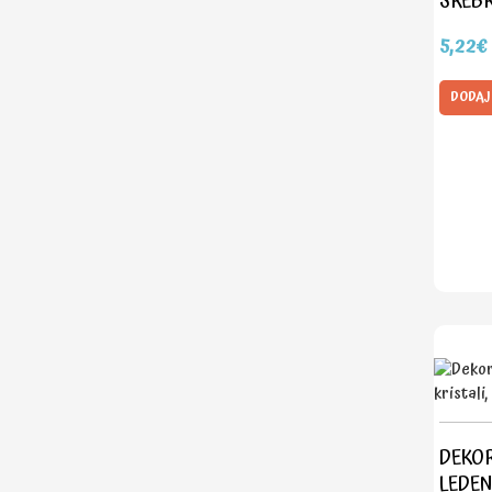
SREB
5,22€
DODAJ
DEKOR
LEDENI