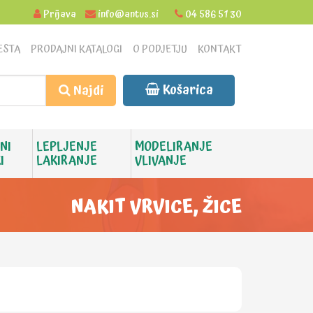
Prijava
info@antus.si
04 586 51 30
ESTA
PRODAJNI KATALOGI
O PODJETJU
KONTAKT
Košarica
Najdi
NI
LEPLJENJE
MODELIRANJE
I
LAKIRANJE
VLIVANJE
NAKIT VRVICE, ŽICE