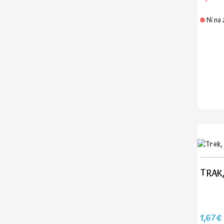
Ni na 
TRAK, 
1,67€