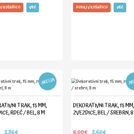
 V KOŠARICO
VEČ
DODAJ V KOŠARICO
VEČ
AKCIJA
AK
ATIVNI TRAK, 15 MM,
DEKORATIVNI TRAK, 15 MM,
CE, RDEČ / BEL, 8 M
ZVEZDICE, BEL / SREBRN, 8
3,86€
6,00€
3,60€