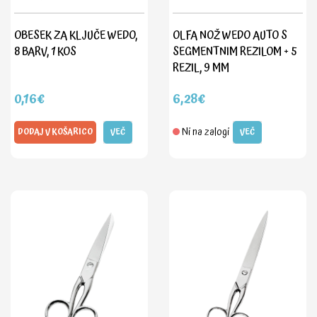
OBESEK ZA KLJUČE WEDO,
OLFA NOŽ WEDO AUTO S
8 BARV, 1 KOS
SEGMENTNIM REZILOM + 5
REZIL, 9 MM
0,16€
6,28€
Ni na zalogi
DODAJ V KOŠARICO
VEČ
VEČ