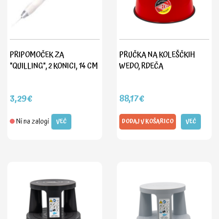
PRIPOMOČEK ZA
PRUČKA NA KOLEŠČKIH
"QUILLING", 2 KONICI, 14 CM
WEDO, RDEČA
3,29€
88,17€
Ni na zalogi
VEČ
DODAJ V KOŠARICO
VEČ