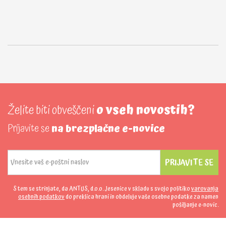
Želite biti obveščeni
o vseh novostih?
Prijavite se
na brezplačne e-novice
PRIJAVITE SE
S tem se strinjate, da ANTUS, d.o.o. Jesenice v skladu s svojo politiko
varovanja
osebnih podatkov
do preklica hrani in obdeluje vaše osebne podatke za namen
pošiljanje e-novic.