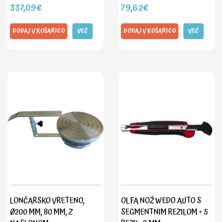
337,09€
79,62€
DODAJ V KOŠARICO
VEČ
DODAJ V KOŠARICO
VEČ
LONČARSKO VRETENO,
OLFA NOŽ WEDO AUTO S
Ø200 MM, 80 MM, Z
SEGMENTNIM REZILOM + 5