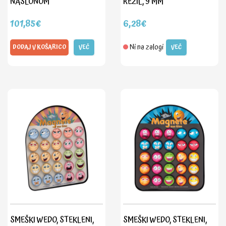
NASLONOM
REZIL, 9 MM
101,85€
6,28€
Ni na zalogi
DODAJ V KOŠARICO
VEČ
VEČ
SMEŠKI WEDO, STEKLENI,
SMEŠKI WEDO, STEKLENI,