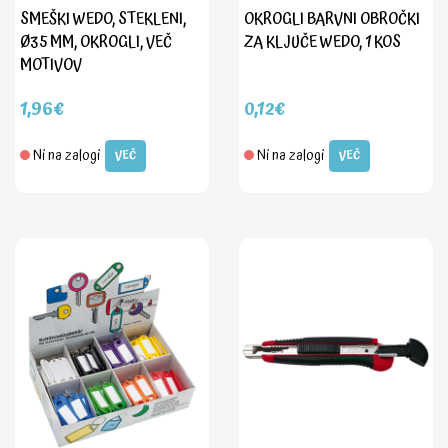
SMEŠKI WEDO, STEKLENI,
OKROGLI BARVNI OBROČKI
Ø35 MM, OKROGLI, VEČ
ZA KLJUČE WEDO, 1 KOS
MOTIVOV
1,96€
0,12€
Ni na zalogi
Ni na zalogi
VEČ
VEČ