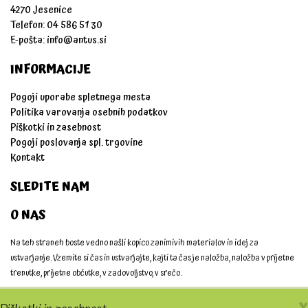
4270 Jesenice
Telefon: 04 586 51 30
E-pošta:
info@antus.si
INFORMACIJE
Pogoji uporabe spletnega mesta
Politika varovanja osebnih podatkov
Piškotki in zasebnost
Pogoji poslovanja spl. trgovine
Kontakt
SLEDITE NAM
O NAS
Na teh straneh boste vedno našli kopico zanimivih materialov in idej za
ustvarjanje. Vzemite si čas in ustvarjajte, kajti ta čas je naložba, naložba v prijetne
trenutke, prijetne občutke, v zadovoljstvo, v srečo.
Ustvarjajmo skupaj!