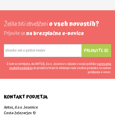
Želite biti obveščeni
o vseh novostih?
Prijavite se
na brezplačne e-novice
PRIJAVITE SE
S tem se strinjate, da ANTUS, d.o.o. Jesenice v skladu s svojo politiko
varovanja
osebnih podatkov
do preklica hrani in obdeluje vaše osebne podatke za namen
pošiljanje e-novic.
KONTAKT PODJETJA
Antus, d.o.o. Jesenice
Cesta železarjev 12