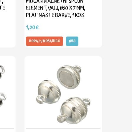
T,
MOČAN MAGNETNI SPOJNI
TE
ELEMENT, VALJ, Ø20 X 7 MM,
PLATINASTE BARVE, 1 KOS
1,20€
DODAJ V KOŠARICO
VEČ