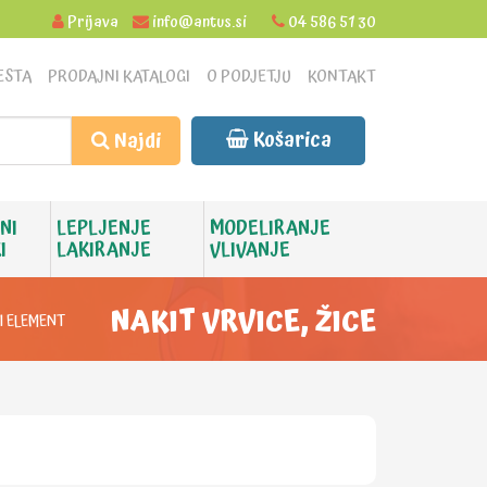
Prijava
info@antus.si
04 586 51 30
ESTA
PRODAJNI KATALOGI
O PODJETJU
KONTAKT
Košarica
Najdi
NI
LEPLJENJE
MODELIRANJE
I
LAKIRANJE
VLIVANJE
NAKIT VRVICE, ŽICE
I ELEMENT