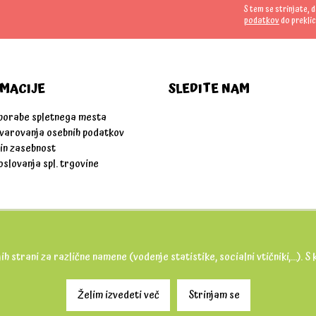
S tem se strinjate, 
podatkov
do preklic
MACIJE
SLEDITE NAM
uporabe spletnega mesta
 varovanja osebnih podatkov
 in zasebnost
oslovanja spl. trgovine
ih strani za različne namene (vodenje statistike, socialni vtičniki,...).
Želim izvedeti več
Strinjam se