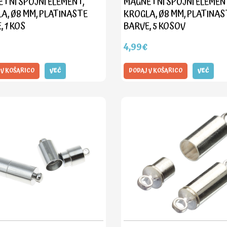
TNI SPOJNI ELEMENT,
MAGNETNI SPOJNI ELEMEN
A, Ø8 MM, PLATINASTE
KROGLA, Ø8 MM, PLATINAS
, 1 KOS
BARVE, 5 KOSOV
4,99€
 V KOŠARICO
VEČ
DODAJ V KOŠARICO
VEČ