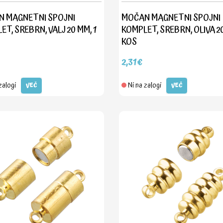
 MAGNETNI SPOJNI
MOČAN MAGNETNI SPOJNI
T, SREBRN, VALJ 20 MM, 1
KOMPLET, SREBRN, OLIVA 20
KOS
2,31€
zalogi
Ni na zalogi
VEČ
VEČ