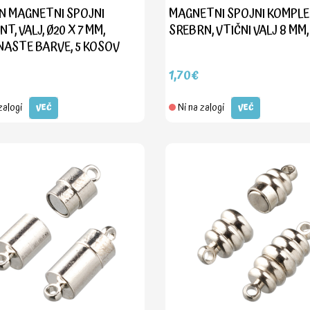
 MAGNETNI SPOJNI
MAGNETNI SPOJNI KOMPLE
T, VALJ, Ø20 X 7 MM,
SREBRN, VTIČNI VALJ 8 MM,
NASTE BARVE, 5 KOSOV
1,70€
zalogi
Ni na zalogi
VEČ
VEČ