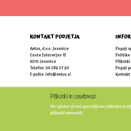
KONTAKT PODJETJA
INFOR
Antus, d.o.o. Jesenice
Pogoji 
Cesta železarjev 12
Politika
4270 Jesenice
Piškotki
Telefon: 04 586 51 30
Pogoji p
E-pošta:
info@antus.si
Kontakt
Piškotki in zasebnost
Na spletni strani uporabljamo piškotke tretj
piškotki namestili.
Copyright © 2026 Antus ustvarjanje