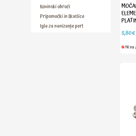
MOČAN
Kovinski obroči
ELEMEN
Pripomočki in škatlice
PLATI
Igla za nanizanje perl
5,80€
Ni na 