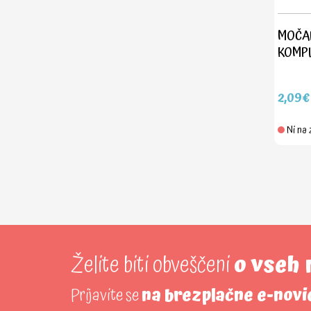
MOČAN
KOMPLE
2,09€
Ni na 
Želite biti obveščeni
o vseh
Prijavite se
na brezplačne e-novi