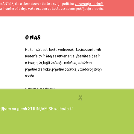
da ANTUS, d.o.o. Jesenice v skladu s svojo politiko
varovanja osebnih
a hrani in obdeluje vaše osebne podatke za namen pošiljanje e-novic.
O NAS
Na teh straneh boste vedno našli kopico zanimivih
materialov in idej za ustvarjanje. Vzemite si čas in
ustvarjajte, kajti ta čas je naložba, naložba v
prijetne trenutke, prijetne občutke, v zadovoljstvo, v
srečo.
Ustvarjajmo skupaj!
X
 S klikom na gumb STRINJAM SE se bodo ti
Produkcija PNV Group