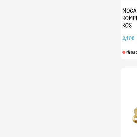
MOČAN
KOMPLE
KOS
2,11€
Ni na 