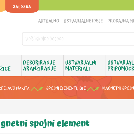
ZALOŽBA
AKTUALNO
USTVARJALNE IDEJE
PRODAJNA M
DEKORIRANJE
USTVARJALNI
USTVARJAL
 ŽICE
ARANŽIRANJE
MATERIALI
PRIPOMOČK
IZDELAVO NAKITA
SPOJNI ELEMENTI, IGLE
MAGNETNI SPOJN
gnetni spojni element