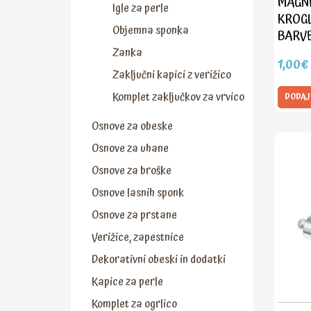
MAGNE
Igle za perle
KROGL
Objemna sponka
BARVE
Zanka
1,00€
Zaključni kapici z verižico
Komplet zaključkov za vrvico
DODAJ
Osnove za obeske
Osnove za uhane
Osnove za broške
Osnove lasnih sponk
Osnove za prstane
Verižice, zapestnice
Dekorativni obeski in dodatki
Kapice za perle
Komplet za ogrlico