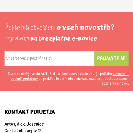
Želite biti obveščeni
o vseh novostih?
Prijavite se
na brezplačne e-novice
PRIJAVITE SE
S tem se strinjate, da ANTUS, d.o.o. Jesenice v skladu s svojo politiko
varovanja
osebnih podatkov
do preklica hrani in obdeluje vaše osebne podatke za namen
pošiljanje e-novic.
KONTAKT PODJETJA
Antus, d.o.o. Jesenice
Cesta železarjev 12