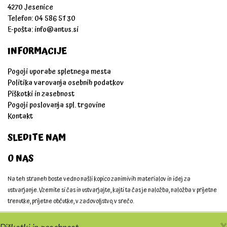
4270 Jesenice
Telefon: 04 586 51 30
E-pošta:
info@antus.si
INFORMACIJE
Pogoji uporabe spletnega mesta
Politika varovanja osebnih podatkov
Piškotki in zasebnost
Pogoji poslovanja spl. trgovine
Kontakt
SLEDITE NAM
O NAS
Na teh straneh boste vedno našli kopico zanimivih materialov in idej za
ustvarjanje. Vzemite si čas in ustvarjajte, kajti ta čas je naložba, naložba v prijetne
trenutke, prijetne občutke, v zadovoljstvo, v srečo.
Ustvarjajmo skupaj!