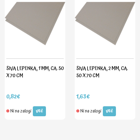
SIVA LEPENKA, 1 MM, CA. 50
SIVA LEPENKA, 2 MM, CA.
X 70 CM
50 X 70 CM
0,82€
1,63€
Ni na zalogi
Ni na zalogi
VEČ
VEČ