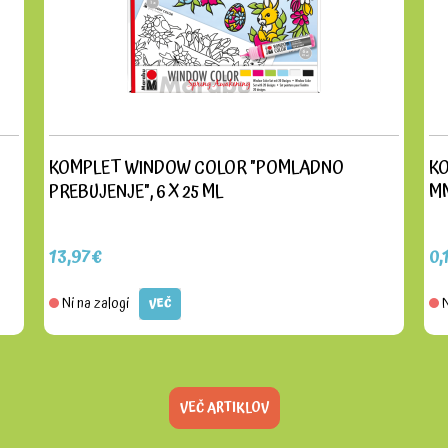
KOMPLET WINDOW COLOR "POMLADNO
KO
PREBUJENJE", 6 X 25 ML
MM
13,97€
0,
Ni na zalogi
N
VEČ
VEČ ARTIKLOV