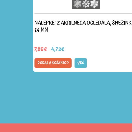
JETICA,
NALEPKE IZ AKRILNEGA OGLEDALA, SNEŽINK
1.4 MM
7,86€
4,72€
DODAJ V KOŠARICO
VEČ