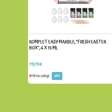
NE ČRKE
KOMPLET EASY MARBLE, "FRESH EASTER
BOX", 4 X 15 ML
19,19€
Ni na zalogi
VEČ