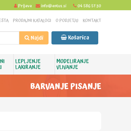
Prijava
info@antus.si
04 586 51 30
ESTA
PRODAJNI KATALOGI
O PODJETJU
KONTAKT
Košarica
Najdi
NI
LEPLJENJE
MODELIRANJE
I
LAKIRANJE
VLIVANJE
BARVANJE PISANJE