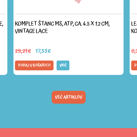
E,
KOMPLET ŠTANC MS, ATP, CA. 4.5 X 1.2 CM,
LE
VINTAGE LACE
K
29,21€
17,53€
0,
DODAJ V KOŠARICO
VEČ
D
VEČ ARTIKLOV