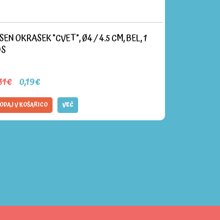
SEN OKRASEK "CVET", Ø4 / 4.5 CM, BEL, 1
ŠTANCA EK 
OS
31€
0,19€
4,36€
2,
Ni na zalogi
ODAJ V KOŠARICO
VEČ