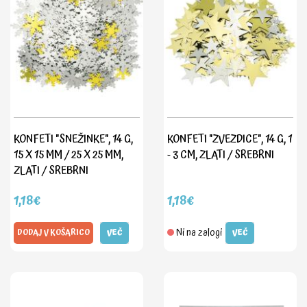
KONFETI "SNEŽINKE", 14 G,
KONFETI "ZVEZDICE", 14 G, 1
15 X 15 MM / 25 X 25 MM,
- 3 CM, ZLATI / SREBRNI
ZLATI / SREBRNI
1,18€
1,18€
Ni na zalogi
DODAJ V KOŠARICO
VEČ
VEČ