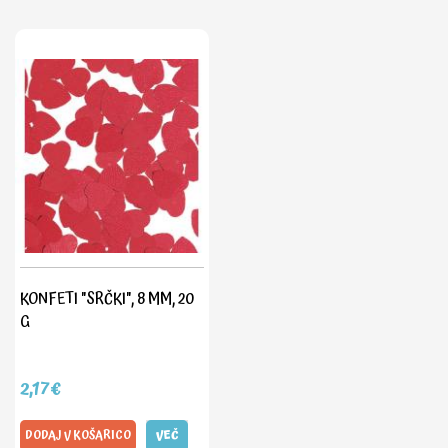
KONFETI "SRČKI", 8 MM, 20
G
2,17€
DODAJ V KOŠARICO
VEČ