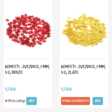
KONFETI - ZVEZDICE, 7 MM,
KONFETI - ZVEZDICE, 7 MM,
5 G, RDEČE
5 G, ZLATE
1,76€
1,76€
Ni na zalogi
VEČ
DODAJ V KOŠARICO
VEČ