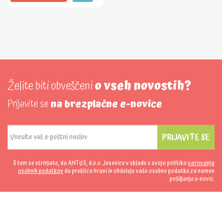
Želite biti obveščeni
o vseh novostih?
Prijavite se
na brezplačne e-novice
PRIJAVITE SE
S tem se strinjate, da ANTUS, d.o.o. Jesenice v skladu s svojo politiko
varovanja
osebnih podatkov
do preklica hrani in obdeluje vaše osebne podatke za namen
pošiljanje e-novic.