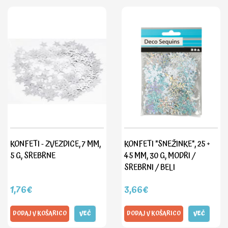
KONFETI - ZVEZDICE, 7 MM,
KONFETI "SNEŽINKE", 25 +
5 G, SREBRNE
45 MM, 30 G, MODRI /
SREBRNI / BELI
1,76€
3,66€
DODAJ V KOŠARICO
VEČ
DODAJ V KOŠARICO
VEČ