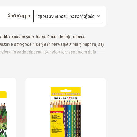
Sortiraj po:
edih osnovne šole. Imajo 4 mm debelo, močno
estava omogoča risanje in barvanje z manj napora, saj
nzivna in vodoodporna. Barvica je v spodnjem delu