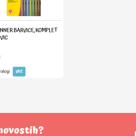
INNER BARVICE, KOMPLET
RVIC
€
zalogi
VEČ
 novostih?