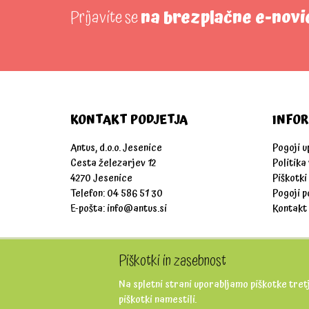
Prijavite se
na brezplačne e-novi
KONTAKT PODJETJA
INFOR
Antus, d.o.o. Jesenice
Pogoji 
Cesta železarjev 12
Politika
4270 Jesenice
Piškotki
Telefon: 04 586 51 30
Pogoji p
E-pošta:
info@antus.si
Kontakt
Piškotki in zasebnost
Na spletni strani uporabljamo piškotke tretj
piškotki namestili.