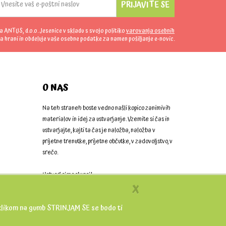
PRIJAVITE SE
da ANTUS, d.o.o. Jesenice v skladu s svojo politiko
varovanja osebnih
a hrani in obdeluje vaše osebne podatke za namen pošiljanje e-novic.
O NAS
Na teh straneh boste vedno našli kopico zanimivih
materialov in idej za ustvarjanje. Vzemite si čas in
ustvarjajte, kajti ta čas je naložba, naložba v
prijetne trenutke, prijetne občutke, v zadovoljstvo, v
srečo.
Ustvarjajmo skupaj!
X
 S klikom na gumb STRINJAM SE se bodo ti