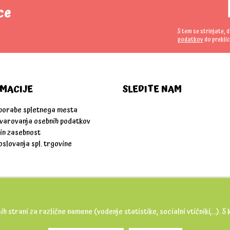
ce
S tem se strinjate, 
podatkov
do preklic
MACIJE
SLEDITE NAM
uporabe spletnega mesta
 varovanja osebnih podatkov
 in zasebnost
oslovanja spl. trgovine
ih strani za različne namene (vodenje statistike, socialni vtičniki,...).