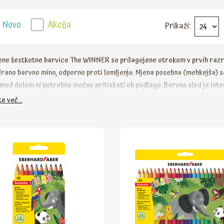
Novo
Akcija
Prikaži:
ne šestkotne barvice The WINNER so prilagojene otrokom v prvih razr
rano barvno mino, odporno proti lomljenju. Njena posebna (mehkejša) s
med delom ni potrebno močno pritiskati ob podlago. Barvna sled je inte
a z vzorcem, ki omogoča dober prijem.
e več...