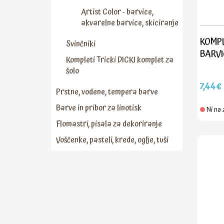
Artist Color - barvice,
akvarelne barvice, skiciranje
KOMPL
Svinčniki
BARVI
Kompleti Tricki DICKI komplet za
šolo
7,44€
Prstne, vodene, tempera barve
Barve in pribor za linotisk
Ni na 
Flomastri, pisala za dekoriranje
Voščenke, pasteli, krede, oglje, tuši