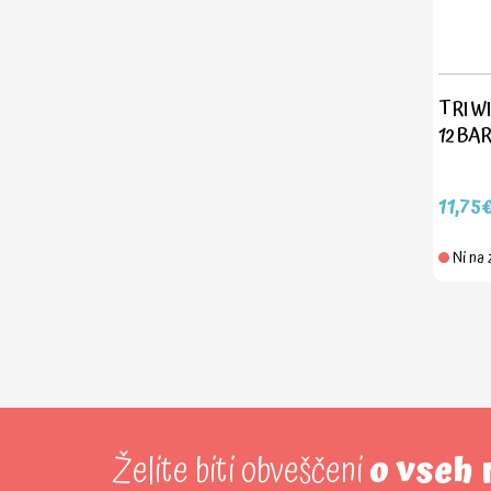
TRI W
12 BA
11,75
Ni na 
Želite biti obveščeni
o vseh