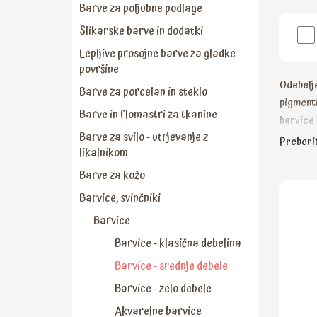
Barve za poljubne podlage
Slikarske barve in dodatki
Lepljive prosojne barve za gladke
površine
Odebelje
Barve za porcelan in steklo
pigmenti
Barve in flomastri za tkanine
barvice 
Barve za svilo - utrjevanje z
potiskan
Preberit
likalnikom
Barve za kožo
Barvice, svinčniki
Barvice
Barvice - klasična debelina
Barvice - srednje debele
Barvice - zelo debele
Akvarelne barvice