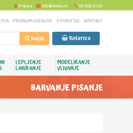
Prijava
info@antus.si
04 586 51 30
ESTA
PRODAJNI KATALOGI
O PODJETJU
KONTAKT
Košarica
Najdi
NI
LEPLJENJE
MODELIRANJE
I
LAKIRANJE
VLIVANJE
BARVANJE PISANJE