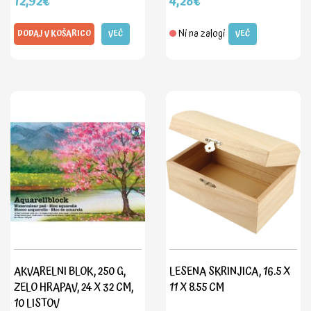
12,92€
4,28€
Ni na zalogi
DODAJ V KOŠARICO
VEČ
VEČ
AKVARELNI BLOK, 250 G,
LESENA SKRINJICA, 16.5 X
ZELO HRAPAV, 24 X 32 CM,
11 X 8.55 CM
10 LISTOV