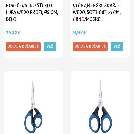
POVEČEVALNO STEKLO-
VEČNAMENSKE ŠKARJE
LUPA WEDO PROFI, Ø9 CM,
WEDO, SOFT-CUT, 21 CM,
BELO
ČRNE/MODRE
14,12€
9,97€
DODAJ V KOŠARICO
VEČ
DODAJ V KOŠARICO
VEČ