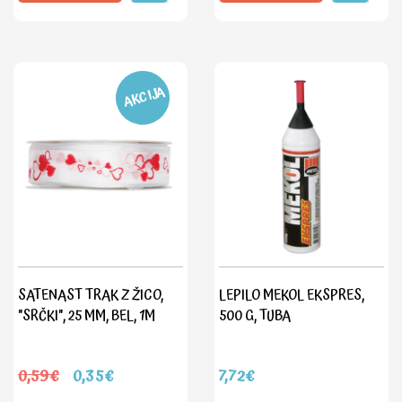
AKCIJA
SATENAST TRAK Z ŽICO,
LEPILO MEKOL EKSPRES,
"SRČKI", 25 MM, BEL, 1M
500 G, TUBA
0,59€
0,35€
7,72€