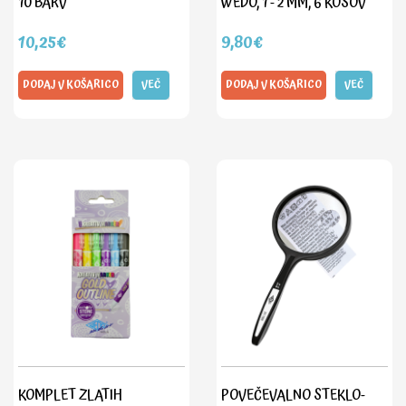
10 BARV
WEDO, 1 - 2 MM, 6 KOSOV
10,25€
9,80€
DODAJ V KOŠARICO
VEČ
DODAJ V KOŠARICO
VEČ
KOMPLET ZLATIH
POVEČEVALNO STEKLO-