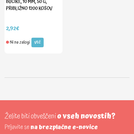
BUCIKE, 10 MM, 50 G,
PRIBLIŽNO 1200 KOSOV
2,92€
Ni na zalogi
VEČ
Želite biti obveščeni
o vseh novostih?
Prijavite se
na brezplačne e-novice