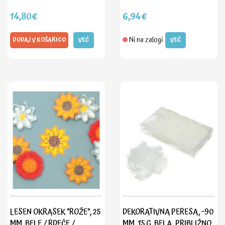
14,80€
6,94€
Ni na zalogi
DODAJ V KOŠARICO
VEČ
VEČ
LESEN OKRASEK "ROŽE", 25
DEKORATIVNA PERESA, ~90
MM, BELE / RDEČE /
MM, 15 G, BELA, PRIBLIŽNO