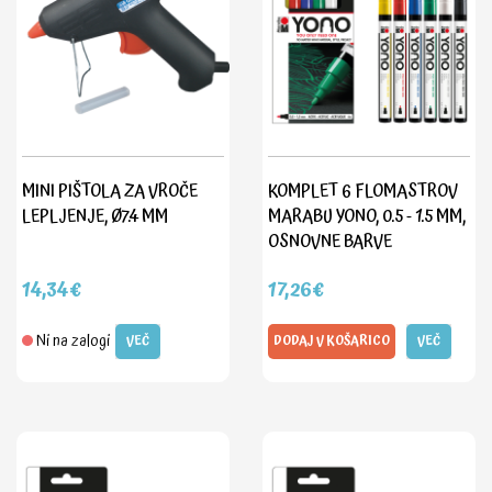
MINI PIŠTOLA ZA VROČE
KOMPLET 6 FLOMASTROV
LEPLJENJE, Ø7.4 MM
MARABU YONO, 0.5 - 1.5 MM,
OSNOVNE BARVE
14,34€
17,26€
Ni na zalogi
VEČ
DODAJ V KOŠARICO
VEČ