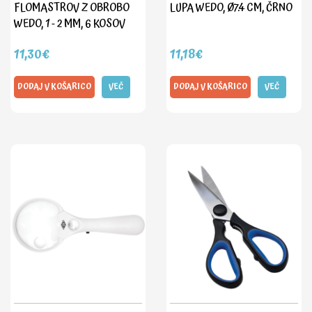
FLOMASTROV Z OBROBO
LUPA WEDO, Ø7.4 CM, ČRNO
WEDO, 1 - 2 MM, 6 KOSOV
11,30€
11,18€
DODAJ V KOŠARICO
VEČ
DODAJ V KOŠARICO
VEČ