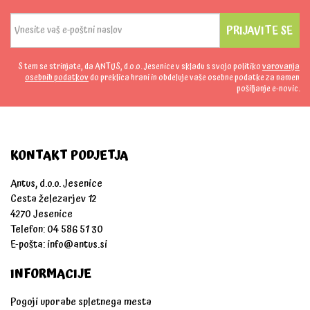
PRIJAVITE SE
S tem se strinjate, da ANTUS, d.o.o. Jesenice v skladu s svojo politiko
varovanja
osebnih podatkov
do preklica hrani in obdeluje vaše osebne podatke za namen
pošiljanje e-novic.
KONTAKT PODJETJA
Antus, d.o.o. Jesenice
Cesta železarjev 12
4270 Jesenice
Telefon: 04 586 51 30
E-pošta:
info@antus.si
INFORMACIJE
Pogoji uporabe spletnega mesta