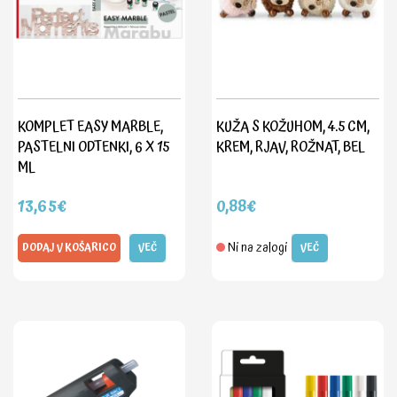
KOMPLET EASY MARBLE,
KUŽA S KOŽUHOM, 4.5 CM,
PASTELNI ODTENKI, 6 X 15
KREM, RJAV, ROŽNAT, BEL
ML
13,65€
0,88€
Ni na zalogi
DODAJ V KOŠARICO
VEČ
VEČ