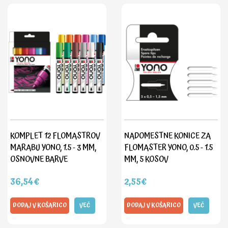
KOMPLET 12 FLOMASTROV
NADOMESTNE KONICE ZA
MARABU YONO, 1.5 - 3 MM,
FLOMASTER YONO, 0.5 - 1.5
OSNOVNE BARVE
MM, 5 KOSOV
36,54€
2,55€
DODAJ V KOŠARICO
VEČ
DODAJ V KOŠARICO
VEČ