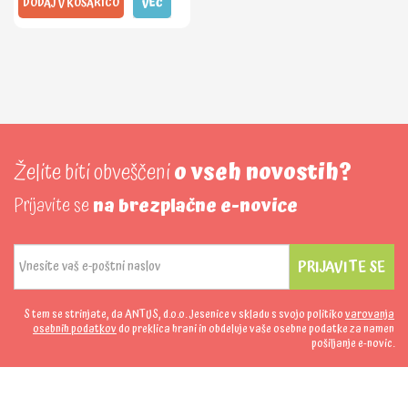
DODAJ V KOŠARICO
VEČ
Želite biti obveščeni
o vseh novostih?
Prijavite se
na brezplačne e-novice
PRIJAVITE SE
S tem se strinjate, da ANTUS, d.o.o. Jesenice v skladu s svojo politiko
varovanja
osebnih podatkov
do preklica hrani in obdeluje vaše osebne podatke za namen
pošiljanje e-novic.