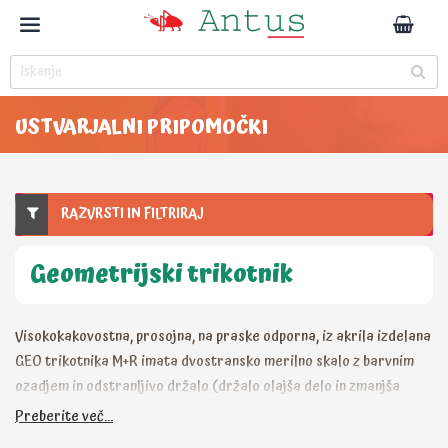
USTVARJALNI PRIPOMOČKI
RAZVRSTI IN FILTRIRAJ
Geometrijski trikotnik
Visokokakovostna, prosojna, na praske odporna, iz akrila izdelana
GEO trikotnika M+R imata dvostransko merilno skalo z barvnim
ozadjem in odstranljivo držalo (držalo olajša delo in zmanjša
možnost premikanja med risanjem). Robovi trikotnikov so
Preberite več...
prilagojeni tudi za risanje z "mokrimi" pisali.