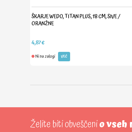
ŠKARJE WEDO, TITAN PLUS, 18 CM, SIVE /
ORANŽNE
4,87€
Ni na zalogi
VEČ
Želite biti obveščeni
o vseh