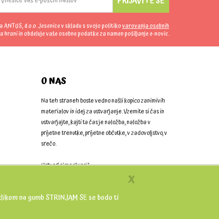
PRIJAVITE SE
da ANTUS, d.o.o. Jesenice v skladu s svojo politiko
varovanja osebnih
a hrani in obdeluje vaše osebne podatke za namen pošiljanje e-novic.
O NAS
Na teh straneh boste vedno našli kopico zanimivih
materialov in idej za ustvarjanje. Vzemite si čas in
ustvarjajte, kajti ta čas je naložba, naložba v
prijetne trenutke, prijetne občutke, v zadovoljstvo, v
srečo.
Ustvarjajmo skupaj!
X
 S klikom na gumb STRINJAM SE se bodo ti