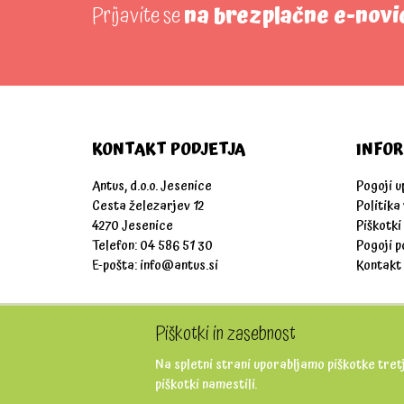
Prijavite se
na brezplačne e-novi
KONTAKT PODJETJA
INFOR
Antus, d.o.o. Jesenice
Pogoji 
Cesta železarjev 12
Politika
4270 Jesenice
Piškotki
Telefon: 04 586 51 30
Pogoji p
E-pošta:
info@antus.si
Kontakt
Piškotki in zasebnost
Na spletni strani uporabljamo piškotke tretj
piškotki namestili.