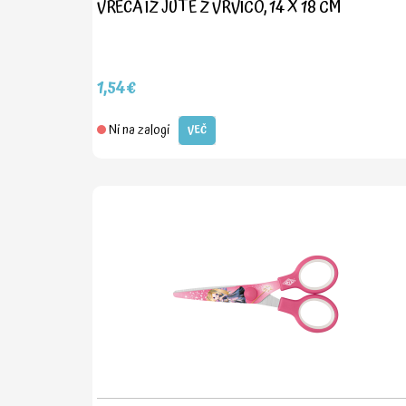
VREČA IZ JUTE Z VRVICO, 14 X 18 CM
1,54€
Ni na zalogi
VEČ