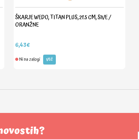
ŠKARJE WEDO, TITAN PLUS, 21.5 CM, SIVE /
ORANŽNE
6,43€
Ni na zalogi
VEČ
 novostih?