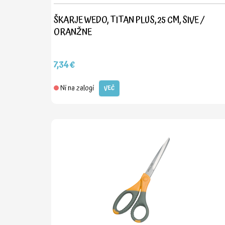
ŠKARJE WEDO, TITAN PLUS, 25 CM, SIVE /
ORANŽNE
7,34€
Ni na zalogi
VEČ