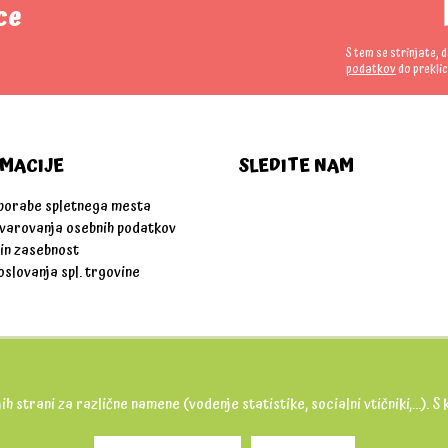
ce
S tem se strinjate, 
podatkov
do preklic
MACIJE
SLEDITE NAM
uporabe spletnega mesta
 varovanja osebnih podatkov
 in zasebnost
oslovanja spl. trgovine
ih strani za različne namene (vodenje statistike, socialni vtičniki,...).