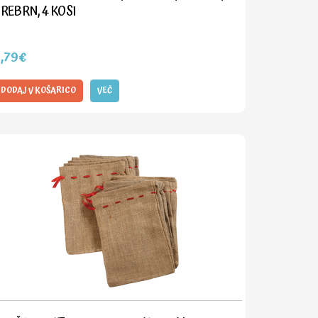
REBRN, 4 KOSI
3,79€
DODAJ V KOŠARICO
VEČ