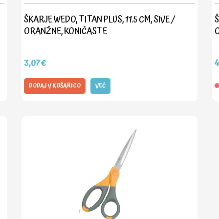
ŠKARJE WEDO, TITAN PLUS, 11.5 CM, SIVE /
Š
ORANŽNE, KONIČASTE
3,07€
4
DODAJ V KOŠARICO
VEČ