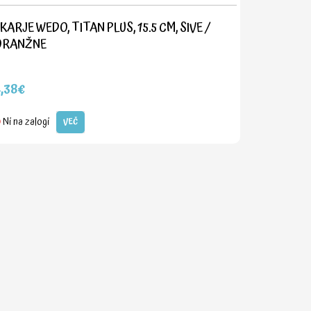
KARJE WEDO, TITAN PLUS, 15.5 CM, SIVE /
ORANŽNE
,38€
Ni na zalogi
VEČ