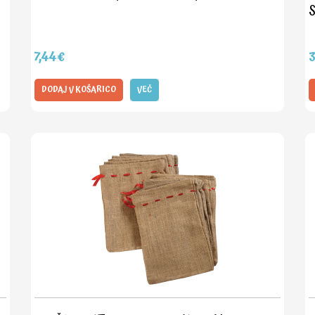
S
7,44€
DODAJ V KOŠARICO
VEČ