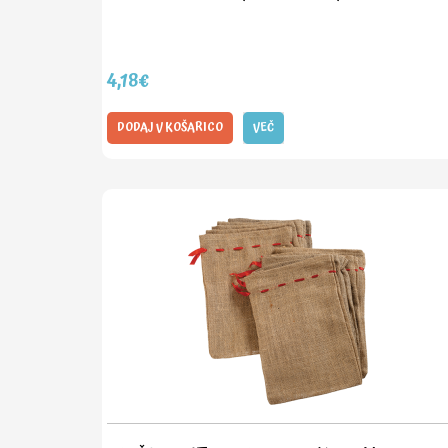
4,18€
DODAJ V KOŠARICO
VEČ