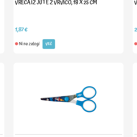
VREČA IZ JUTE Z VRVICO, 18 X 25 CM
V
1,87€
Ni na zalogi
VEČ