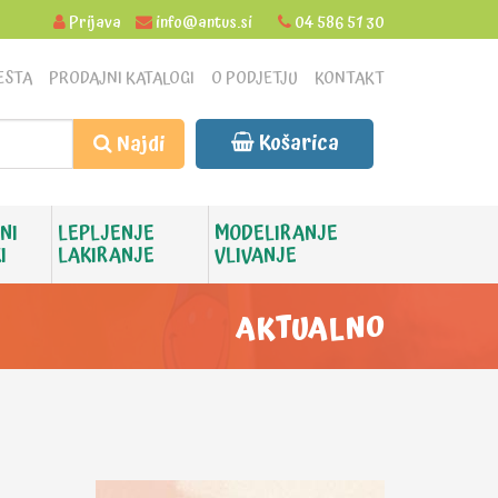
Prijava
info@antus.si
04 586 51 30
ESTA
PRODAJNI KATALOGI
O PODJETJU
KONTAKT
Košarica
Najdi
NI
LEPLJENJE
MODELIRANJE
I
LAKIRANJE
VLIVANJE
AKTUALNO