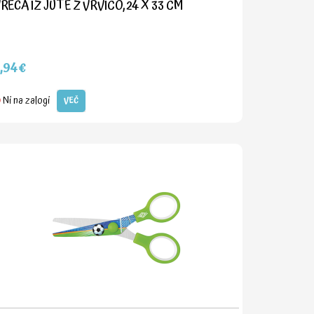
REČA IZ JUTE Z VRVICO, 24 X 33 CM
2,94€
Ni na zalogi
VEČ