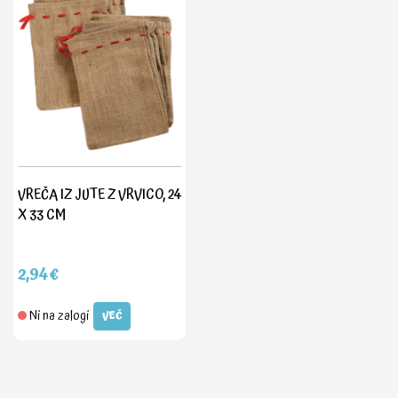
VREČA IZ JUTE Z VRVICO, 24
X 33 CM
2,94€
Ni na zalogi
VEČ