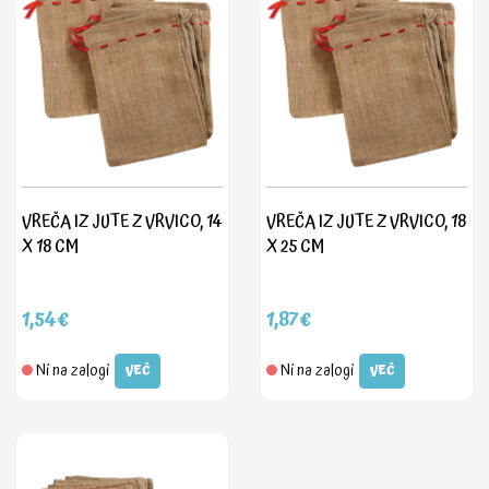
VREČA IZ JUTE Z VRVICO, 14
VREČA IZ JUTE Z VRVICO, 18
X 18 CM
X 25 CM
1,54€
1,87€
Ni na zalogi
Ni na zalogi
VEČ
VEČ