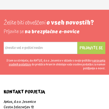
Želite biti obveščeni
o vseh novostih?
Prijavite se
na brezplačne e-novice
PRIJAVITE SE
S tem se strinjate, da ANTUS, d.o.o. Jesenice v skladu s svojo politiko
varovanja
osebnih podatkov
do preklica hrani in obdeluje vaše osebne podatke za namen
pošiljanje e-novic.
KONTAKT PODJETJA
Antus, d.o.o. Jesenice
Cesta železarjev 12