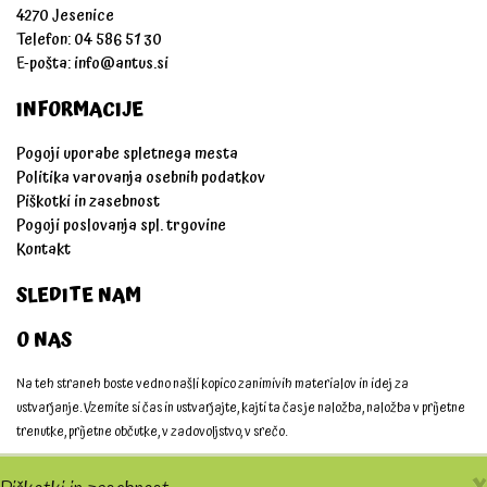
4270 Jesenice
Telefon: 04 586 51 30
E-pošta:
info@antus.si
INFORMACIJE
Pogoji uporabe spletnega mesta
Politika varovanja osebnih podatkov
Piškotki in zasebnost
Pogoji poslovanja spl. trgovine
Kontakt
SLEDITE NAM
O NAS
Na teh straneh boste vedno našli kopico zanimivih materialov in idej za
ustvarjanje. Vzemite si čas in ustvarjajte, kajti ta čas je naložba, naložba v prijetne
trenutke, prijetne občutke, v zadovoljstvo, v srečo.
Ustvarjajmo skupaj!