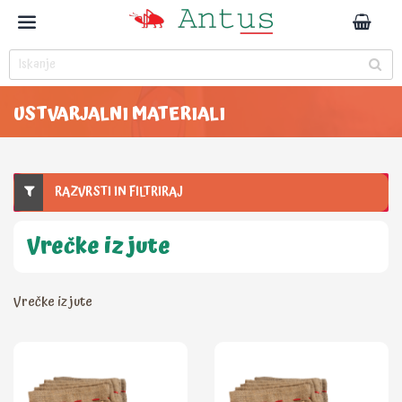
USTVARJALNI MATERIALI
RAZVRSTI IN FILTRIRAJ
Vrečke iz jute
Vrečke iz jute