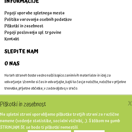
INFORMACIJE
Pogoji uporabe spletnega mesta
Politika varovanja osebnih podatkov
Piškotki in zasebnost
Pogoji poslovanja spl. trgovine
Kontakt
SLEDITE NAM
O NAS
Na teh straneh boste vedno našli kopico zanimivih materialov in idej za
ustvarjanje. Vzemite si čas in ustvarjajte, kajti ta čas je naložba, naložba v prijetne
trenutke, prijetne občutke, v zadovoljstvo, v srečo.
Ustvarjajmo skupaj!
X
Piškotki in zasebnost
Na spletni strani uporabljamo piškotke tretjih strani za različne
namene (vodenje statistike, socialni vtičniki,...). S klikom na gumb
STRINJAM SE se bodo ti piškotki namestili.