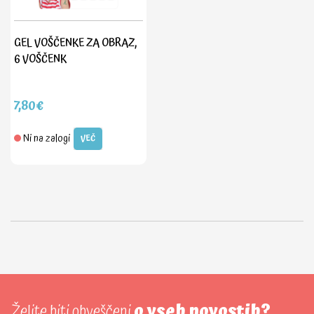
GEL VOŠČENKE ZA OBRAZ,
6 VOŠČENK
7,80€
Ni na zalogi
VEČ
Želite biti obveščeni
o vseh novostih?