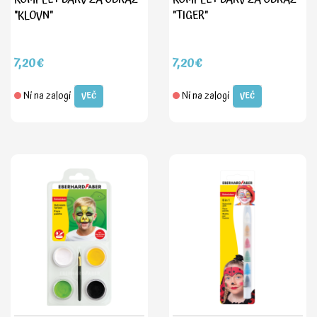
"KLOVN"
"TIGER"
7,20€
7,20€
Ni na zalogi
Ni na zalogi
VEČ
VEČ