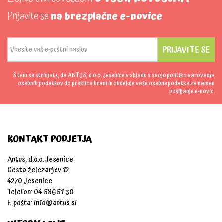
Prijavite se
na brezplačne e-novice
PRIJAVITE SE
S tem se strinjate, da ANTUS, d.o.o. Jesenice v skladu s svojo politiko
varovanja
osebnih podatkov
do preklica hrani in obdeluje vaše osebne podatke za namen
pošiljanje e-novic.
KONTAKT PODJETJA
Antus, d.o.o. Jesenice
Cesta železarjev 12
4270 Jesenice
Telefon: 04 586 51 30
E-pošta:
info@antus.si