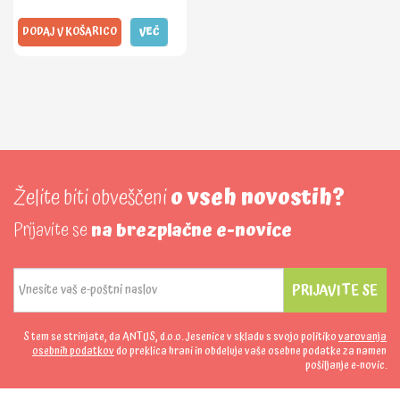
DODAJ V KOŠARICO
VEČ
Želite biti obveščeni
o vseh novostih?
Prijavite se
na brezplačne e-novice
PRIJAVITE SE
S tem se strinjate, da ANTUS, d.o.o. Jesenice v skladu s svojo politiko
varovanja
osebnih podatkov
do preklica hrani in obdeluje vaše osebne podatke za namen
pošiljanje e-novic.