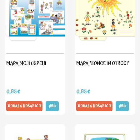
MAPA MOJI USPEHI
MAPA "SONCE IN OTROCI"
0,85€
0,85€
DODAJ V KOŠARICO
VEČ
DODAJ V KOŠARICO
VEČ