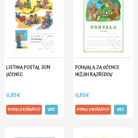
LISTINA POSTAL SEM
POHVALA ZA UČENCE
UČENEC
NIŽJIH RAZREDOV
0,85€
0,85€
DODAJ V KOŠARICO
VEČ
DODAJ V KOŠARICO
VEČ