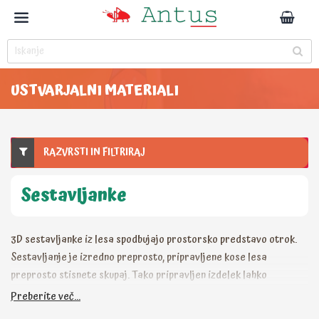
USTVARJALNI MATERIALI
RAZVRSTI IN FILTRIRAJ
Sestavljanke
3D sestavljanke iz lesa spodbujajo prostorsko predstavo otrok.
Sestavljanje je izredno preprosto, pripravljene kose lesa
preprosto stisnete skupaj. Tako pripravljen izdelek lahko
pobarvate z akrilnimi barvami Marabu in ga okrasite z bleščicami.
Preberite več...
Les, uporabljen za izdelavo sestavljank ima certifikat FSC.