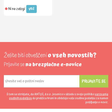
Ni na zalogi
VEČ
Želite biti obveščeni
o vseh novostih?
Prijavite se
na brezplačne e-novice
PRIJAVITE SE
S tem se strinjate, da ANTUS, d.o.o. Jesenice v skladu s svojo politiko
varovanja
osebnih podatkov
do preklica hrani in obdeluje vaše osebne podatke za namen
pošiljanje e-novic.