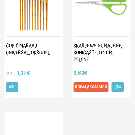
ČOPIČ MARABU-
ŠKARJE WEDO, MAJHNE,
UNIVERSAL, OKROGEL
KONIČASTE, 11.4 CM,
ZELENE
1,27€
3,62€
že od
VEČ
DODAJ V KOŠARICO
VEČ