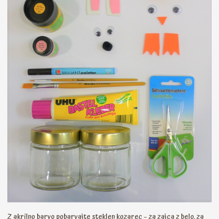
Z akrilno barvo pobarvajte steklen kozarec – za zajca z belo, za