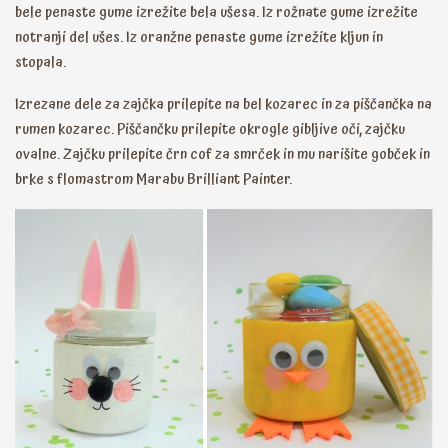
bele penaste gume izrežite bela ušesa. Iz rožnate gume izrežite
notranji del ušes. Iz oranžne penaste gume izrežite kljun in
stopala.
Izrezane dele za zajčka prilepite na bel kozarec in za piščančka na
rumen kozarec. Piščančku prilepite okrogle gibljive oči, zajčku
ovalne. Zajčku prilepite črn cof za smrček in mu narišite gobček in
brke s flomastrom Marabu Brilliant Painter.