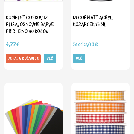
KOMPLET COFKOV IZ
DECORMATT ACRYL,
PLIŠA, OSNOVNE BARVE,
KOZARČEK 15 ML
PRIBLIŽNO 60 KOSOV
4,77€
2,00€
že od
DODAJ V KOŠARICO
VEČ
VEČ