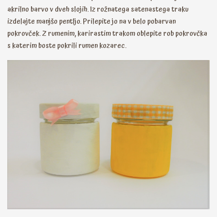
akrilno barvo v dveh slojih. Iz rožnatega satenastega traku
izdelajte manjšo pentljo. Prilepite jo na v belo pobarvan
pokrovček. Z rumenim, karirastim trakom oblepite rob pokrovčka
s katerim boste pokrili rumen kozarec.