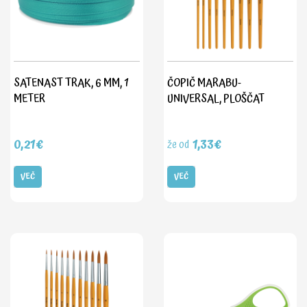
SATENAST TRAK, 6 MM, 1
ČOPIČ MARABU-
METER
UNIVERSAL, PLOŠČAT
0,21€
1,33€
že od
VEČ
VEČ