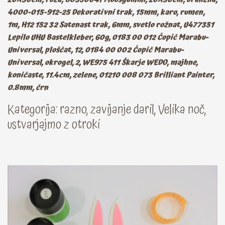
4000-015-912-25 Dekorativni trak, 15mm, karo, rumen,
1m, H12 152 32 Satenast trak, 6mm, svetlo rožnat, U477351
Lepilo UHU Bastelkleber, 60g, 0183 00 012 Čopič Marabu-
Universal, ploščat, 12, 0184 00 002 Čopič Marabu-
Universal, okrogel, 2, WE975 411 Škarje WEDO, majhne,
koničaste, 11.4cm, zelene, 01210 008 073 Brilliant Painter,
0.8mm, črn
Kategorija: razno, zavijanje daril, Velika noč,
ustvarjajmo z otroki