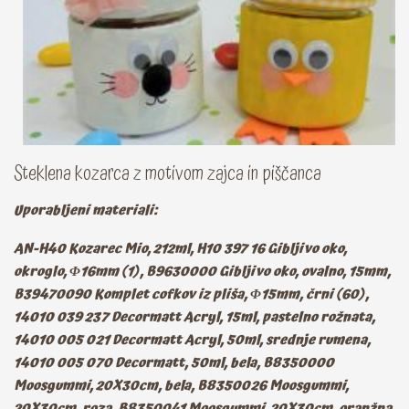
Steklena kozarca z motivom zajca in piščanca
Uporabljeni materiali:
AN-H40 Kozarec Mio, 212ml, H10 397 16 Gibljivo oko,
okroglo, Φ16mm (1), B9630000 Gibljivo oko, ovalno, 15mm,
B39470090 Komplet cofkov iz pliša, Φ15mm, črni (60),
14010 039 237 Decormatt Acryl, 15ml, pastelno rožnata,
14010 005 021 Decormatt Acryl, 50ml, srednje rumena,
14010 005 070 Decormatt, 50ml, bela, B8350000
Moosgummi, 20X30cm, bela, B8350026 Moosgummi,
20X30cm, roza, B8350041 Moosgummi, 20X30cm, oranžna,