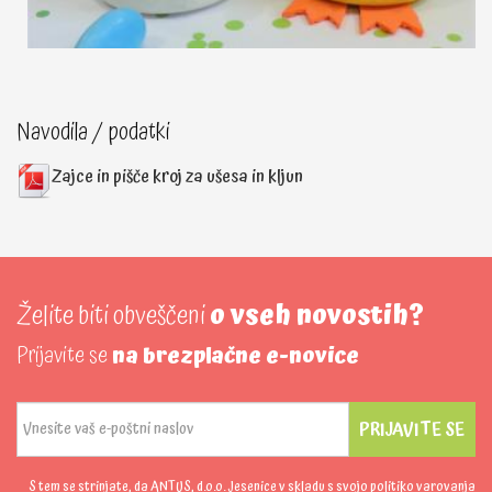
Navodila / podatki
Zajce in pišče kroj za ušesa in kljun
Želite biti obveščeni
o vseh novostih?
Prijavite se
na brezplačne e-novice
PRIJAVITE SE
S tem se strinjate, da ANTUS, d.o.o. Jesenice v skladu s svojo politiko
varovanja