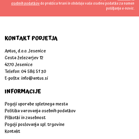
osebnih podatkov
do preklica hrani in obdeluje vaše osebne podatke za namen
pošiljanje e-novic.
KONTAKT PODJETJA
Antus, d.o.o. Jesenice
Cesta železarjev 12
4270 Jesenice
Telefon: 04 586 51 30
E-pošta:
info@antus.si
INFORMACIJE
Pogoji uporabe spletnega mesta
Politika varovanja osebnih podatkov
Piškotki in zasebnost
Pogoji poslovanja spl. trgovine
Kontakt