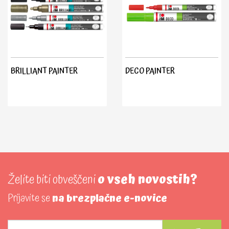
BRILLIANT PAINTER
DECO PAINTER
Želite biti obveščeni
o vseh novostih?
Prijavite se
na brezplačne e-novice