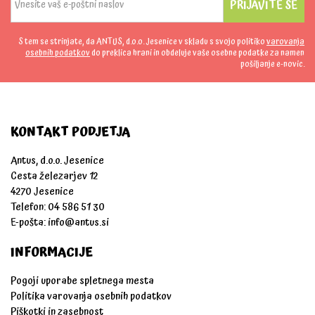
PRIJAVITE SE
S tem se strinjate, da ANTUS, d.o.o. Jesenice v skladu s svojo politiko
varovanja
osebnih podatkov
do preklica hrani in obdeluje vaše osebne podatke za namen
pošiljanje e-novic.
KONTAKT PODJETJA
Antus, d.o.o. Jesenice
Cesta železarjev 12
4270 Jesenice
Telefon: 04 586 51 30
E-pošta:
info@antus.si
INFORMACIJE
Pogoji uporabe spletnega mesta
Politika varovanja osebnih podatkov
Piškotki in zasebnost