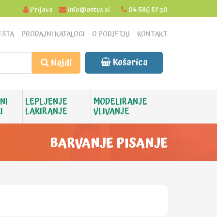
Prijava
info@antus.si
04 586 51 30
ESTA
PRODAJNI KATALOGI
O PODJETJU
KONTAKT
Košarica
Najdi
NI
LEPLJENJE
MODELIRANJE
I
LAKIRANJE
VLIVANJE
BARVANJE PISANJE