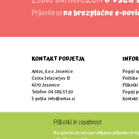
Prijavite se
na brezplačne e-novi
KONTAKT PODJETJA
INFOR
Antus, d.o.o. Jesenice
Pogoji 
Cesta železarjev 12
Politika
4270 Jesenice
Piškotki
Telefon: 04 586 51 30
Pogoji p
E-pošta:
info@antus.si
Kontakt
Piškotki in zasebnost
Na spletni strani uporabljamo piškotke tretj