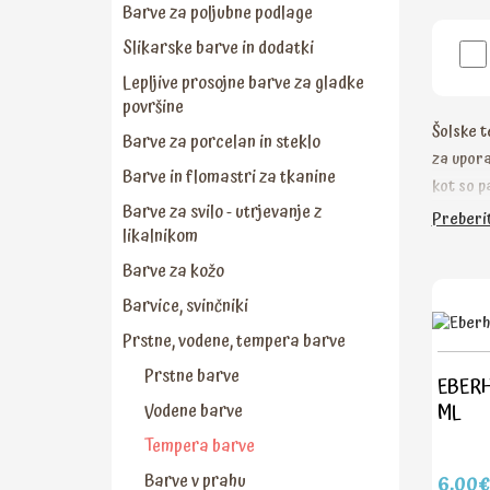
Barve za poljubne podlage
Slikarske barve in dodatki
Lepljive prosojne barve za gladke
površine
Šolske t
Barve za porcelan in steklo
za upora
Barve in flomastri za tkanine
kot so p
Barve za svilo - utrjevanje z
... Vsi 
Preberit
likalnikom
Barve so
Barve za kožo
Barvice, svinčniki
Prstne, vodene, tempera barve
Prstne barve
EBERH
Vodene barve
ML
Tempera barve
Barve v prahu
6,00€