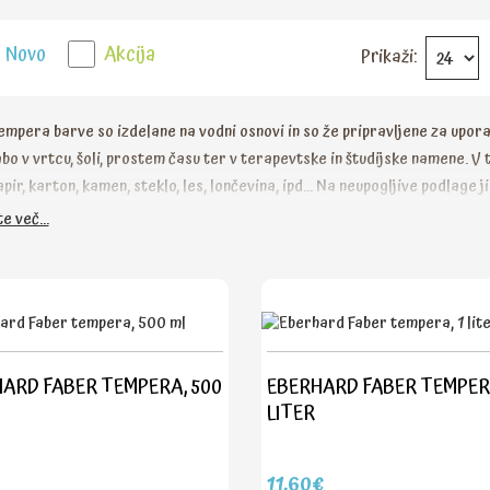
Novo
Akcija
Prikaži:
empera barve so izdelane na vodni osnovi in so že pripravljene za upora
bo v vrtcu, šoli, prostem času ter v terapevtske in študijske namene. V
apir, karton, kamen, steklo, les, lončevina, ipd... Na neupogljive podlage 
barvni odtenki se lahko med seboj poljubno mešajo. Barvo lahko redčite z
e več...
 vodotopne tudi potem, ko se povsem posušijo.
ARD FABER TEMPERA, 500
EBERHARD FABER TEMPERA
LITER
11,60€