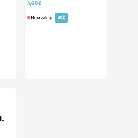
5,69€
Ni na zalogi
VEČ
ML