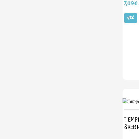
7,09€
VEČ
TEMPE
SREB