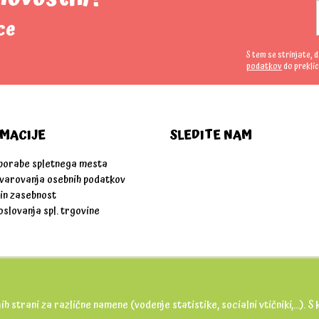
ce
S tem se strinjate, 
podatkov
do preklic
MACIJE
SLEDITE NAM
uporabe spletnega mesta
 varovanja osebnih podatkov
 in zasebnost
oslovanja spl. trgovine
ih strani za različne namene (vodenje statistike, socialni vtičniki,...).