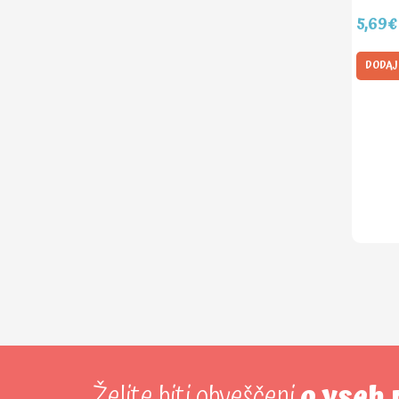
5,69€
DODAJ
Želite biti obveščeni
o vseh