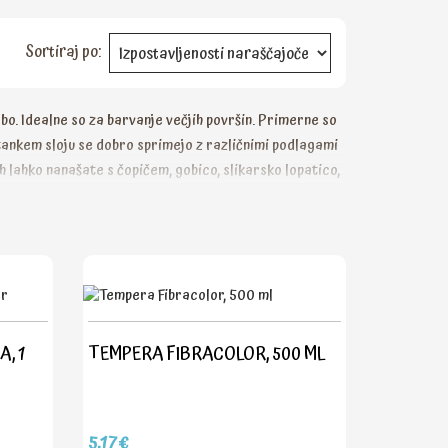
Sortiraj po:
bo. Idealne so za barvanje večjih površin. Primerne so
 tankem sloju se dobro sprimejo z različnimi podlagami
jih lahko nanašate s čopičem, gobico, slikarsko lopatico,
 vodo, ko se popolnoma posuši jo lahko prebarvate.
, 1
TEMPERA FIBRACOLOR, 500 ML
5,17€