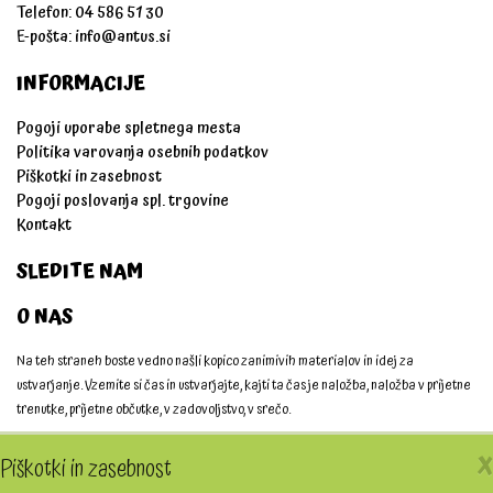
Telefon: 04 586 51 30
E-pošta:
info@antus.si
INFORMACIJE
Pogoji uporabe spletnega mesta
Politika varovanja osebnih podatkov
Piškotki in zasebnost
Pogoji poslovanja spl. trgovine
Kontakt
SLEDITE NAM
O NAS
Na teh straneh boste vedno našli kopico zanimivih materialov in idej za
ustvarjanje. Vzemite si čas in ustvarjajte, kajti ta čas je naložba, naložba v prijetne
trenutke, prijetne občutke, v zadovoljstvo, v srečo.
Ustvarjajmo skupaj!
X
Piškotki in zasebnost