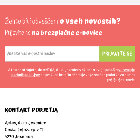
Želite biti obveščeni
o vseh novostih?
Prijavite se
na brezplačne e-novice
PRIJAVITE SE
S tem se strinjate, da ANTUS, d.o.o. Jesenice v skladu s svojo politiko
varovanja
osebnih podatkov
do preklica hrani in obdeluje vaše osebne podatke za namen
pošiljanje e-novic.
KONTAKT PODJETJA
Antus, d.o.o. Jesenice
Cesta železarjev 12
4270 Jesenice