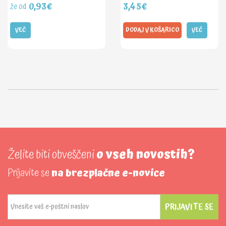
0,93€
3,45€
že od
VEČ
DODAJ V KOŠARICO
VEČ
Želite biti obveščeni
o vseh novostih?
Prijavite se
na brezplačne e-novice
PRIJAVITE SE