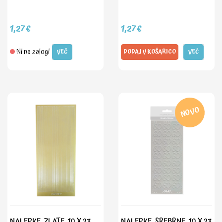
1,27€
1,27€
Ni na zalogi
VEČ
DODAJ V KOŠARICO
VEČ
NOVO
NALEPKE, ZLATE, 10 X 23
NALEPKE, SREBRNE, 10 X 23