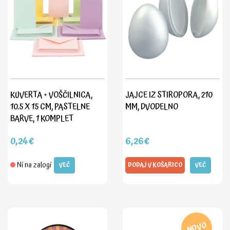
KUVERTA + VOŠČILNICA,
JAJCE IZ STIROPORA, 210
10.5 X 15 CM, PASTELNE
MM, DVODELNO
BARVE, 1 KOMPLET
0,24€
6,26€
Ni na zalogi
VEČ
DODAJ V KOŠARICO
VEČ
NOVO