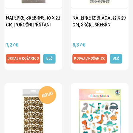
NALEPKE, SREBRNE, 10 X 23
NALEPKE IZ BLAGA, 12 X 29
CM, POROČNI PRSTANI
CM, SRČKI, SREBRNI
1,27€
5,37€
DODAJ V KOŠARICO
VEČ
DODAJ V KOŠARICO
VEČ
NOVO