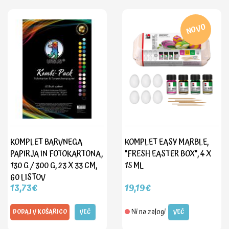
NOVO
KOMPLET BARVNEGA
KOMPLET EASY MARBLE,
PAPIRJA IN FOTOKARTONA,
"FRESH EASTER BOX", 4 X
130 G / 300 G, 23 X 33 CM,
15 ML
60 LISTOV
13,73€
19,19€
Ni na zalogi
DODAJ V KOŠARICO
VEČ
VEČ