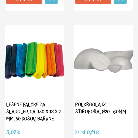
LESENE PALČKE ZA
POLKROGLA IZ
SLADOLED, CA. 150 X 18 X 2
STIROPORA, Ø20 - 60MM
MM, 50 KOSOV, BARVNE
3,07€
0,11€
že od