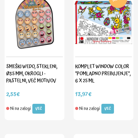
SMEŠKI WEDO, STEKLENI,
KOMPLET WINDOW COLOR
Ø35 MM, OKROGLI -
"POMLADNO PREBUJENJE",
PASTELNI, VEČ MOTIVOV
6 X 25 ML
2,55€
13,97€
Ni na zalogi
Ni na zalogi
VEČ
VEČ