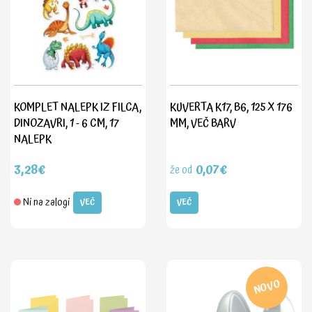
KOMPLET NALEPK IZ FILCA,
KUVERTA K17, B6, 125 X 176
DINOZAVRI, 1 - 6 CM, 17
MM, VEČ BARV
NALEPK
3,28€
0,07€
že od
Ni na zalogi
VEČ
VEČ
NOVO