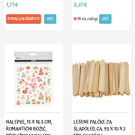
1,71€
3,27€
Ni na zalogi
DODAJ V KOŠARICO
VEČ
VEČ
NALEPKE, 15 X 16.5 CM,
LESENE PALČKE ZA
ROMANTIČNI BOŽIČ,
SLADOLED, CA. 93 X 10 X 2