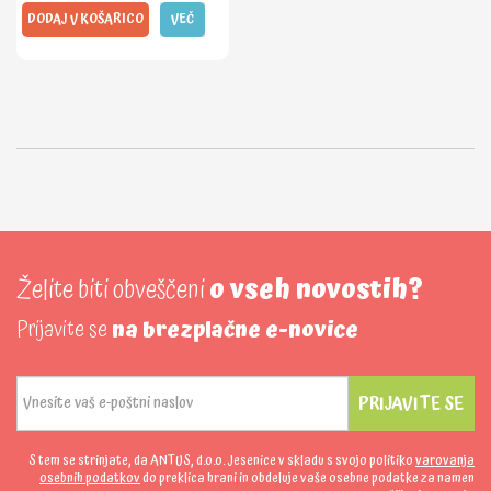
DODAJ V KOŠARICO
VEČ
Želite biti obveščeni
o vseh novostih?
Prijavite se
na brezplačne e-novice
PRIJAVITE SE
S tem se strinjate, da ANTUS, d.o.o. Jesenice v skladu s svojo politiko
varovanja
osebnih podatkov
do preklica hrani in obdeluje vaše osebne podatke za namen