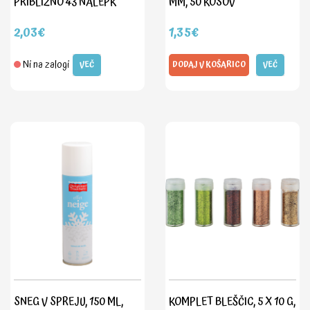
PRIBLIŽNO 43 NALEPK
MM, 50 KOSOV
2,03€
1,35€
Ni na zalogi
VEČ
DODAJ V KOŠARICO
VEČ
SNEG V SPREJU, 150 ML,
KOMPLET BLEŠČIC, 5 X 10 G,