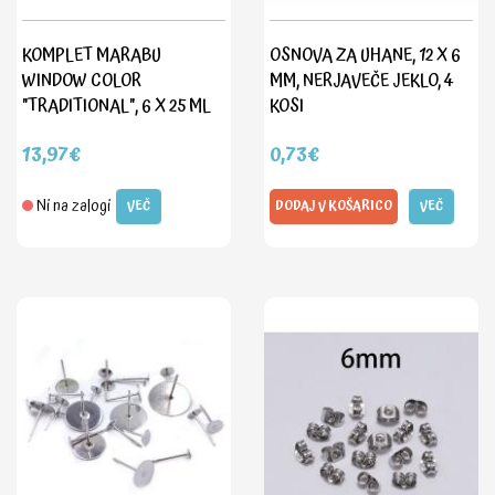
KOMPLET MARABU
OSNOVA ZA UHANE, 12 X 6
WINDOW COLOR
MM, NERJAVEČE JEKLO, 4
"TRADITIONAL", 6 X 25 ML
KOSI
13,97€
0,73€
Ni na zalogi
VEČ
DODAJ V KOŠARICO
VEČ