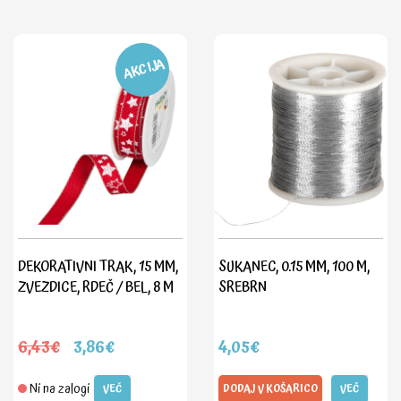
AKCIJA
DEKORATIVNI TRAK, 15 MM,
SUKANEC, 0.15 MM, 100 M,
ZVEZDICE, RDEČ / BEL, 8 M
SREBRN
6,43€
3,86€
4,05€
Ni na zalogi
VEČ
DODAJ V KOŠARICO
VEČ