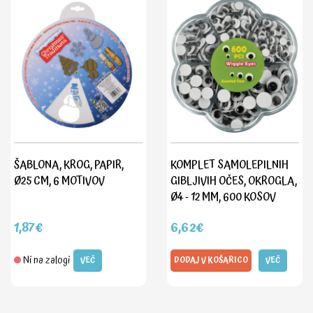
ŠABLONA, KROG, PAPIR,
KOMPLET SAMOLEPILNIH
Ø25 CM, 6 MOTIVOV
GIBLJIVIH OČES, OKROGLA,
Ø4 - 12 MM, 600 KOSOV
1,87€
6,62€
Ni na zalogi
VEČ
DODAJ V KOŠARICO
VEČ