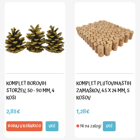
KOMPLET BOROVIH
KOMPLET PLUTOVINASTIH
STORŽEV, 50 - 90 MM, 4
ZAMAŠKOV, 45 X 24 MM, 5
KOSI
KOSOV
2,85€
1,28€
Ni na zalogi
DODAJ V KOŠARICO
VEČ
VEČ