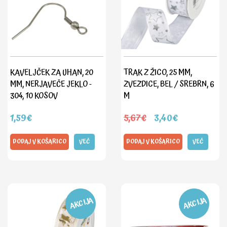
KAVELJČEK ZA UHAN, 20
TRAK Z ŽICO, 25 MM,
MM, NERJAVEČE JEKLO -
ZVEZDICE, BEL / SREBRN, 6
304, 10 KOSOV
M
1,59€
5,67€
3,40€
DODAJ V KOŠARICO
VEČ
DODAJ V KOŠARICO
VEČ
AKCIJA
AKCIJA