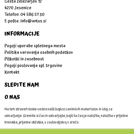
Cesta železarjev 12
4270 Jesenice
Telefon: 04 586 51 30
E-pošta:
info@antus.si
INFORMACIJE
Pogoji uporabe spletnega mesta
Politika varovanja osebnih podatkov
Piškotki in zasebnost
Pogoji poslovanja spl. trgovine
Kontakt
SLEDITE NAM
O NAS
Na teh straneh boste vedno našli kopico zanimivih materialov in idej za
ustvarjanje. Vzemite si čas in ustvarjajte, kajti ta čas je naložba, naložba v prijetne
trenutke, prijetne občutke, v zadovoljstvo, v srečo.