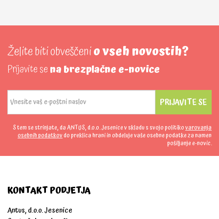
Želite biti obveščeni
o vseh novostih?
Prijavite se
na brezplačne e-novice
PRIJAVITE SE
S tem se strinjate, da ANTUS, d.o.o. Jesenice v skladu s svojo politiko
varovanja
osebnih podatkov
do preklica hrani in obdeluje vaše osebne podatke za namen
pošiljanje e-novic.
KONTAKT PODJETJA
Antus, d.o.o. Jesenice