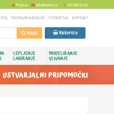
Prijava
info@antus.si
04 586 51 30
ESTA
PRODAJNI KATALOGI
O PODJETJU
KONTAKT
Košarica
Najdi
NI
LEPLJENJE
MODELIRANJE
I
LAKIRANJE
VLIVANJE
USTVARJALNI PRIPOMOČKI