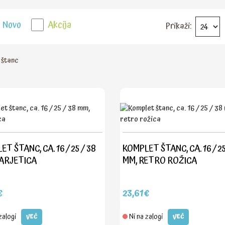
Novo
Akcija
Prikaži:
 štanc
T ŠTANC, CA. 16 / 25 / 38
KOMPLET ŠTANC, CA. 16 / 25
ARJETICA
MM, RETRO ROŽICA
€
23,61€
zalogi
Ni na zalogi
VEČ
VEČ