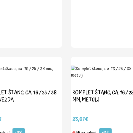
T ŠTANC, CA. 16 / 25 / 38
KOMPLET ŠTANC, CA. 16 / 25
VEZDA
MM, METULJ
€
23,61€
zalogi
Ni na zalogi
VEČ
VEČ