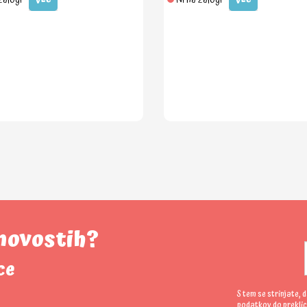
 novostih?
ce
S tem se strinjate, 
podatkov
do preklic