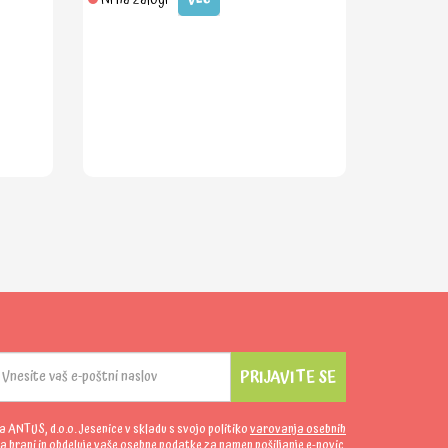
PRIJAVITE SE
da ANTUS, d.o.o. Jesenice v skladu s svojo politiko
varovanja osebnih
a hrani in obdeluje vaše osebne podatke za namen pošiljanje e-novic.