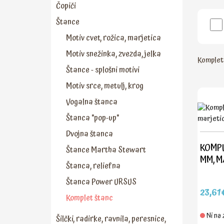
Čopiči
Štance
Motiv cvet, rožica, marjetica
Motiv snežinka, zvezda, jelka
Komplet
Štance - splošni motivi
Motiv srce, metulj, krog
Vogalna štanca
Štanca "pop-up"
Dvojna štanca
KOMPLE
Štance Martha Stewart
MM, M
Štanca, reliefna
Štanca Power URSUS
23,61
Komplet štanc
Ni na 
Šilčki, radirke, ravnila, peresnice,