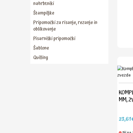
nahrbtniki
Štampiljke
Pripomočki za risanje, rezanje in
oblikovanje
Pisarniški pripomočki
Šablone
Quilling
KOMPLE
MM, Z
23,61
Ni na 