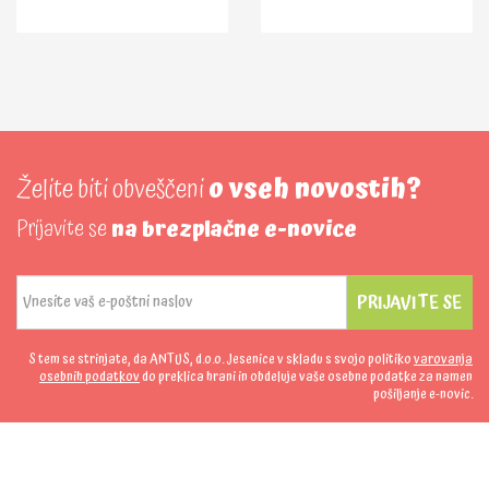
Želite biti obveščeni
o vseh novostih?
Prijavite se
na brezplačne e-novice
PRIJAVITE SE
S tem se strinjate, da ANTUS, d.o.o. Jesenice v skladu s svojo politiko
varovanja
osebnih podatkov
do preklica hrani in obdeluje vaše osebne podatke za namen
pošiljanje e-novic.