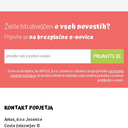
Želite biti obveščeni
o vseh novostih?
Prijavite se
na brezplačne e-novice
PRIJAVITE SE
S tem se strinjate, da ANTUS, d.o.o. Jesenice v skladu s svojo politiko
varovanja
osebnih podatkov
do preklica hrani in obdeluje vaše osebne podatke za namen
pošiljanje e-novic.
KONTAKT PODJETJA
Antus, d.o.o. Jesenice
Cesta železarjev 12