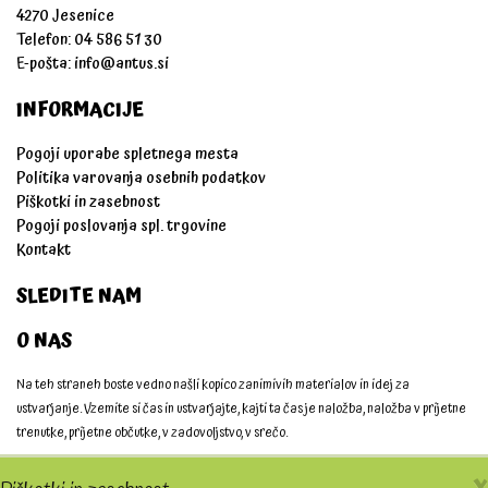
4270 Jesenice
Telefon: 04 586 51 30
E-pošta:
info@antus.si
INFORMACIJE
Pogoji uporabe spletnega mesta
Politika varovanja osebnih podatkov
Piškotki in zasebnost
Pogoji poslovanja spl. trgovine
Kontakt
SLEDITE NAM
O NAS
Na teh straneh boste vedno našli kopico zanimivih materialov in idej za
ustvarjanje. Vzemite si čas in ustvarjajte, kajti ta čas je naložba, naložba v prijetne
trenutke, prijetne občutke, v zadovoljstvo, v srečo.
Ustvarjajmo skupaj!