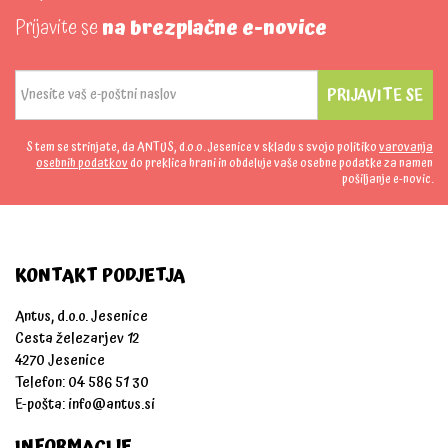
Prijavite se
na brezplačne e-novice
PRIJAVITE SE
S tem se strinjate, da ANTUS, d.o.o. Jesenice v skladu s svojo politiko
varovanja
osebnih podatkov
do preklica hrani in obdeluje vaše osebne podatke za namen
pošiljanje e-novic.
KONTAKT PODJETJA
Antus, d.o.o. Jesenice
Cesta železarjev 12
4270 Jesenice
Telefon: 04 586 51 30
E-pošta:
info@antus.si
INFORMACIJE