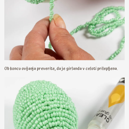
Ob koncu ovijanja preverite, da je girlanda v celoti prilepljena.