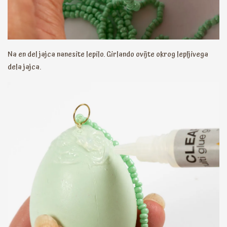
Na en del jajca nanesite lepilo. Girlando ovijte okrog lepljivega
dela jajca.