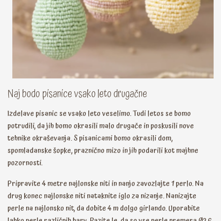
Naj bodo pisanice vsako leto drugačne
Izdelave pisanic se vsako leto veselimo. Tudi letos se bomo
potrudili, da jih bomo okrasili malo drugače in poskusili nove
tehnike okraševanja. S pisanicami bomo okrasili dom,
spomladanske šopke, praznično mizo in jih podarili kot majhne
pozornosti.
Pripravite 4 metre najlonske niti in nanjo zavozlajte 1 perlo. Na
drug konec najlonske niti nataknite iglo za nizanje. Nanizajte
perle na najlonsko nit, da dobite 4 m dolgo girlando. Uporabite
lahko perle različnih barv. Pazite le, da so vse perle premera Ø2,6