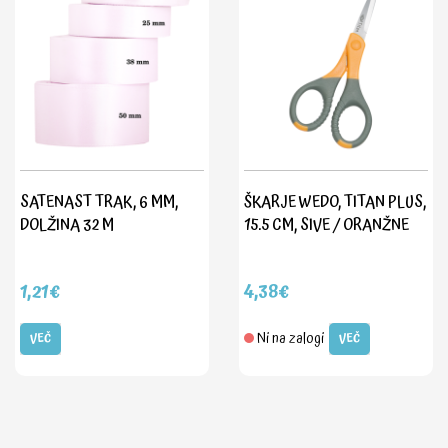
SATENAST TRAK, 6 MM,
ŠKARJE WEDO, TITAN PLUS,
DOLŽINA 32 M
15.5 CM, SIVE / ORANŽNE
1,21€
4,38€
Ni na zalogi
VEČ
VEČ