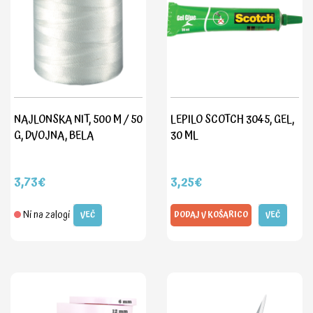
NAJLONSKA NIT, 500 M / 50
LEPILO SCOTCH 3045, GEL,
G, DVOJNA, BELA
30 ML
3,73€
3,25€
Ni na zalogi
VEČ
DODAJ V KOŠARICO
VEČ