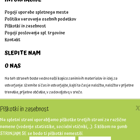
Pogoji uporabe spletnega mesta
Politika varovanja osebnih podatkov
Piškotki in zasebnost
Pogoji poslovanja spl. trgovine
Kontakt
SLEDITE NAM
O NAS
Na teh straneh boste vedno našli kopico zanimivih materialov in idej za
ustvarjanje. Vzemite si čas in ustvarjajte, kajti ta čas je naložba, naložba v prijetne
trenutke, prijetne občutke, v zadovoljstvo, v srečo.
Ustvarjajmo skupaj!
X
Piškotki in zasebnost
Na spletni strani uporabljamo piškotke tretjih strani za različne
namene (vodenje statistike, socialni vtičniki,...). S klikom na gumb
STRINJAM SE se bodo ti piškotki namestili.