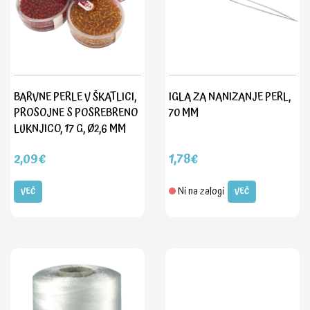
BARVNE PERLE V ŠKATLICI,
IGLA ZA NANIZANJE PERL,
PROSOJNE S POSREBRENO
70 MM
LUKNJICO, 17 G, Ø2,6 MM
2,09€
1,78€
Ni na zalogi
VEČ
VEČ