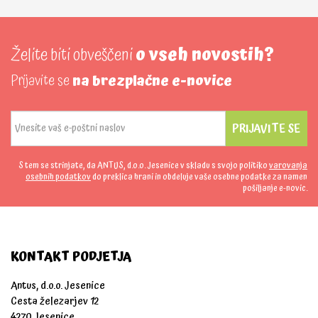
Želite biti obveščeni
o vseh novostih?
Prijavite se
na brezplačne e-novice
PRIJAVITE SE
S tem se strinjate, da ANTUS, d.o.o. Jesenice v skladu s svojo politiko
varovanja
osebnih podatkov
do preklica hrani in obdeluje vaše osebne podatke za namen
pošiljanje e-novic.
KONTAKT PODJETJA
Antus, d.o.o. Jesenice
Cesta železarjev 12
4270 Jesenice