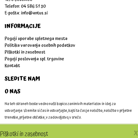
Telefon: 04 586 51 30
E-pošta:
info@antus.si
INFORMACIJE
Pogoji uporabe spletnega mesta
Politika varovanja osebnih podatkov
Piškotki in zasebnost
Pogoji poslovanja spl. trgovine
Kontakt
SLEDITE NAM
O NAS
Na teh straneh boste vedno našli kopico zanimivih materialov in idej za
ustvarjanje. Vzemite si čas in ustvarjajte, kajti ta čas je naložba, naložba v prijetne
trenutke, prijetne občutke, v zadovoljstvo, v srečo.
Ustvarjajmo skupaj!
X
Piškotki in zasebnost