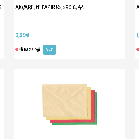
6
AKVARELNI PAPIR K2, 280 G, A4
A
0,39€
1
Ni na zalogi
VEČ