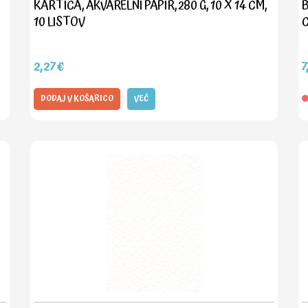
KARTICA, AKVARELNI PAPIR, 280 G, 10 X 14 CM,
B
10 LISTOV
C
2,27€
7
DODAJ V KOŠARICO
VEČ