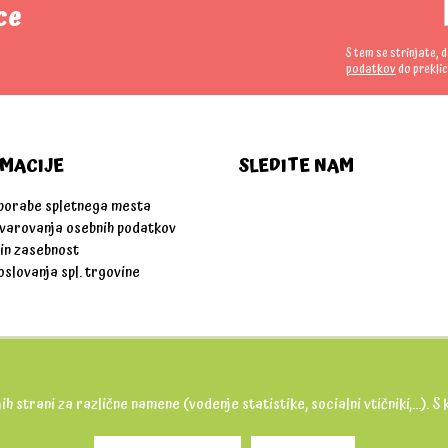
ce
S tem se strinjate, 
podatkov
do preklic
MACIJE
SLEDITE NAM
uporabe spletnega mesta
 varovanja osebnih podatkov
 in zasebnost
oslovanja spl. trgovine
ih strani za različne namene (vodenje statistike, socialni vtičniki,...).