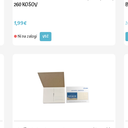
260 KOSOV
1,99€
ž
Ni na zalogi
VEČ