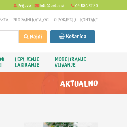
Prijava
info@antus.si
04 586 51 30
ESTA
PRODAJNI KATALOGI
O PODJETJU
KONTAKT
Košarica
Najdi
NI
LEPLJENJE
MODELIRANJE
I
LAKIRANJE
VLIVANJE
AKTUALNO