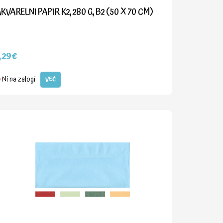
KVARELNI PAPIR K2, 280 G, B2 (50 X 70 CM)
,29€
Ni na zalogi
VEČ