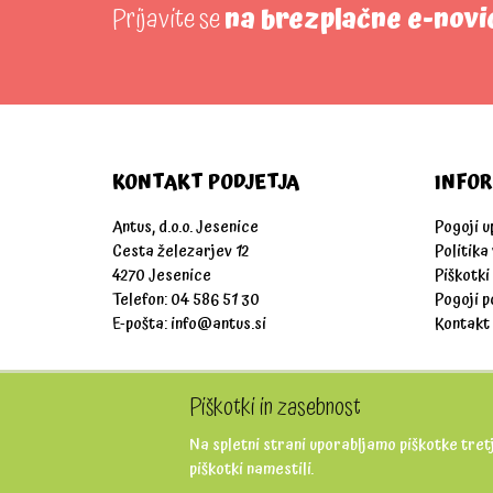
Prijavite se
na brezplačne e-novi
KONTAKT PODJETJA
INFOR
Antus, d.o.o. Jesenice
Pogoji 
Cesta železarjev 12
Politika
4270 Jesenice
Piškotki
Telefon: 04 586 51 30
Pogoji p
E-pošta:
info@antus.si
Kontakt
Piškotki in zasebnost
Na spletni strani uporabljamo piškotke tretj
piškotki namestili.