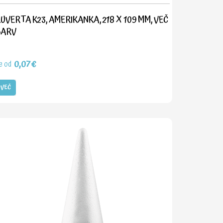
UVERTA K23, AMERIKANKA, 218 X 109 MM, VEČ
BARV
0,07€
e od
VEČ