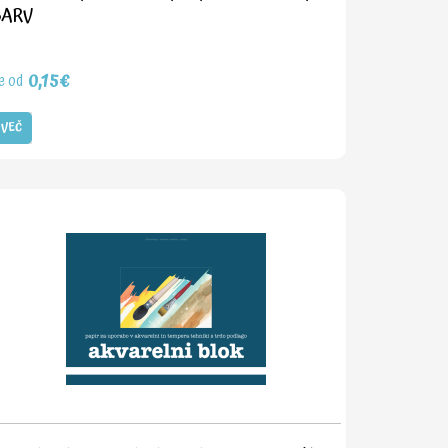
BARV
0,15€
e od
VEČ