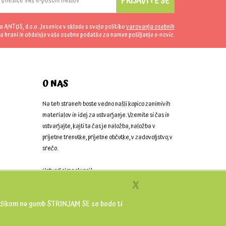
PRIJAVITE SE
da ANTUS, d.o.o. Jesenice v skladu s svojo politiko
varovanja osebnih
a hrani in obdeluje vaše osebne podatke za namen pošiljanje e-novic.
O NAS
Na teh straneh boste vedno našli kopico zanimivih
materialov in idej za ustvarjanje. Vzemite si čas in
ustvarjajte, kajti ta čas je naložba, naložba v
prijetne trenutke, prijetne občutke, v zadovoljstvo, v
srečo.
Ustvarjajmo skupaj!
X
 S klikom na gumb STRINJAM SE se bodo ti