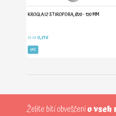
KROGLA IZ STIROPORA, Ø20 - 120 MM
0,21€
že od
VEČ
Želite biti obveščeni
o vseh