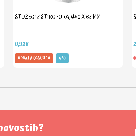
STOŽEC IZ STIROPORA, Ø40 X 65 MM
S
0,92€
2
DODAJ V KOŠARICO
VEČ
 novostih?