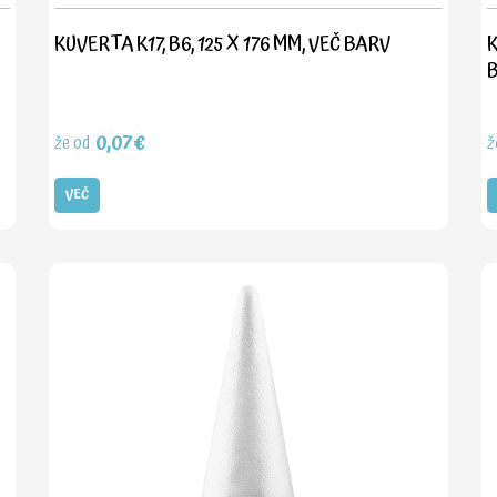
KUVERTA K17, B6, 125 X 176 MM, VEČ BARV
K
0,07€
že od
ž
VEČ