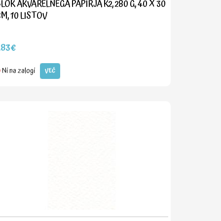
LOK AKVARELNEGA PAPIRJA K2, 280 G, 40 X 30
M, 10 LISTOV
,83€
Ni na zalogi
VEČ