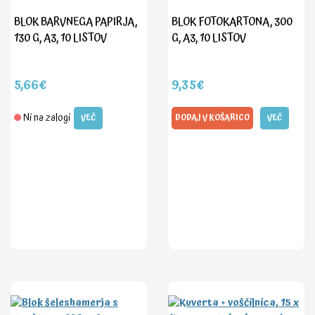
BLOK BARVNEGA PAPIRJA,
BLOK FOTOKARTONA, 300
130 G, A3, 10 LISTOV
G, A3, 10 LISTOV
5,66€
9,35€
Ni na zalogi
VEČ
DODAJ V KOŠARICO
VEČ