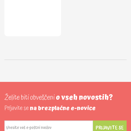
Želite biti obveščeni
o vseh novostih?
Prijavite se
na brezplačne e-novice
PRIJAVITE SE