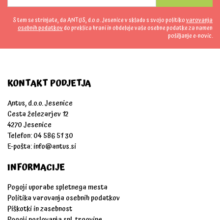
S tem se strinjate, da ANTUS, d.o.o. Jesenice v skladu s svojo politiko
varovanja
osebnih podatkov
do preklica hrani in obdeluje vaše osebne podatke za namen
pošiljanje e-novic.
KONTAKT PODJETJA
Antus, d.o.o. Jesenice
Cesta železarjev 12
4270 Jesenice
Telefon: 04 586 51 30
E-pošta:
info@antus.si
INFORMACIJE
Pogoji uporabe spletnega mesta
Politika varovanja osebnih podatkov
Piškotki in zasebnost
Pogoji poslovanja spl. trgovine