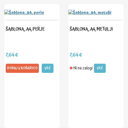
ŠABLONA, A4, PERJE
ŠABLONA, A4, METULJI
7,64€
7,64€
Ni na zalogi
DODAJ V KOŠARICO
VEČ
VEČ