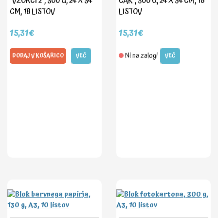
"VZORCI 2", 300 G, 24 X 34
CAK", 300 G, 24 X 34 CM, 18
CM, 18 LISTOV
LISTOV
15,31€
15,31€
Ni na zalogi
DODAJ V KOŠARICO
VEČ
VEČ