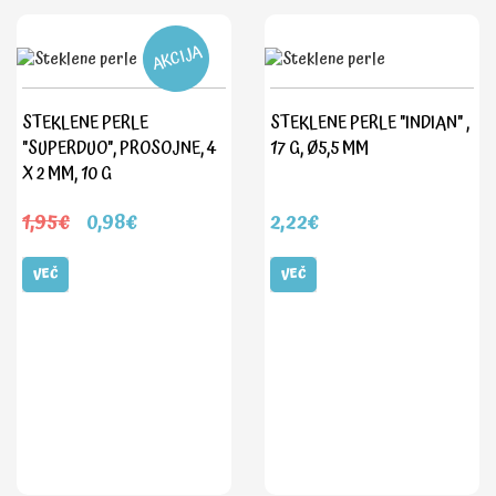
AKCIJA
STEKLENE PERLE
STEKLENE PERLE "INDIAN" ,
"SUPERDUO", PROSOJNE, 4
17 G, Ø5,5 MM
X 2 MM, 10 G
1,95€
0,98€
2,22€
VEČ
VEČ