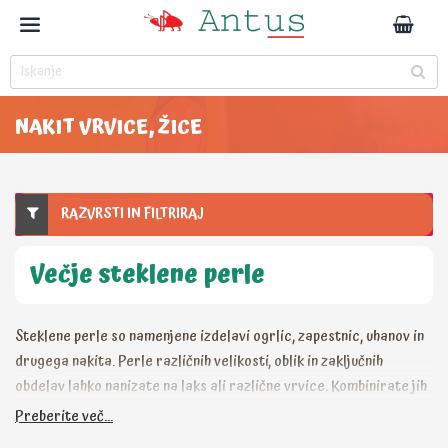
NAKIT VRVICE, ŽICE
RAZVRSTI IN FILTRIRAJ
Večje steklene perle
Steklene perle so namenjene izdelavi ogrlic, zapestnic, uhanov in
drugega nakita. Perle različnih velikosti, oblik in zaključnih
obdelav lahko nanizate na laks ali različne vrvice. Kombinirate jih
lahko z modelirno maso FIMO, pri sestavljanju nakita si lahko
Preberite več...
pomagate tudi z različnimi žicami.