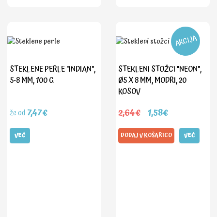
AKCIJA
STEKLENE PERLE "INDIAN",
STEKLENI STOŽCI "NEON",
5-8 MM, 100 G
Ø5 X 8 MM, MODRI, 20
KOSOV
7,47€
2,64€
1,58€
že od
VEČ
DODAJ V KOŠARICO
VEČ