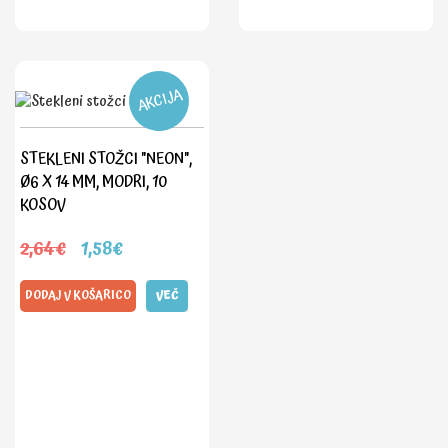
AKCIJA
STEKLENI STOŽCI "NEON",
Ø6 X 14 MM, MODRI, 10
KOSOV
2,64€
1,58€
DODAJ V KOŠARICO
VEČ