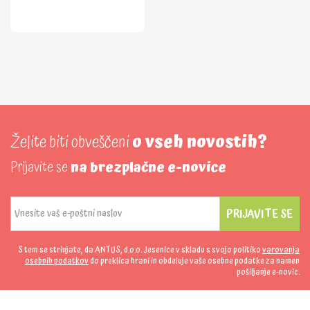
Želite biti obveščeni
o vseh novostih?
Prijavite se
na brezplačne e-novice
PRIJAVITE SE
S tem se strinjate, da ANTUS, d.o.o. Jesenice v skladu s svojo politiko
varovanja
osebnih podatkov
do preklica hrani in obdeluje vaše osebne podatke za namen
pošiljanje e-novic.