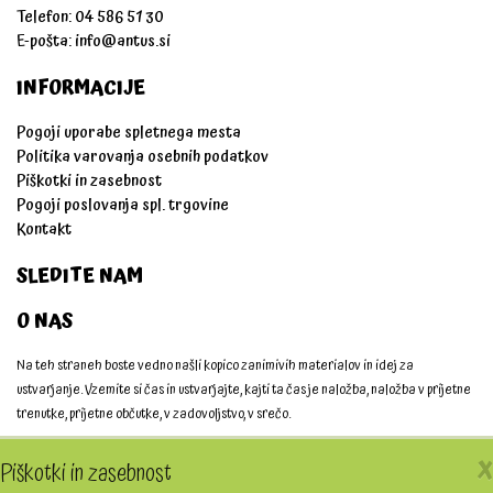
Telefon: 04 586 51 30
E-pošta:
info@antus.si
INFORMACIJE
Pogoji uporabe spletnega mesta
Politika varovanja osebnih podatkov
Piškotki in zasebnost
Pogoji poslovanja spl. trgovine
Kontakt
SLEDITE NAM
O NAS
Na teh straneh boste vedno našli kopico zanimivih materialov in idej za
ustvarjanje. Vzemite si čas in ustvarjajte, kajti ta čas je naložba, naložba v prijetne
trenutke, prijetne občutke, v zadovoljstvo, v srečo.
Ustvarjajmo skupaj!
X
Piškotki in zasebnost