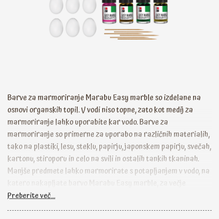
Barve za marmoriranje Marabu Easy marble so izdelane na
osnovi organskih topil. V vodi niso topne, zato kot medij za
marmoriranje lahko uporabite kar vodo. Barve za
marmoriranje so primerne za uporabo na različnih materialih,
tako na plastiki, lesu, steklu, papirju, japonskem papirju, svečah,
kartonu, stiroporu in celo na svili in ostalih tankih tkaninah.
Manjše predmete lahko marmorirate s potapljanjem v vodo, na
katero nakapljate barvo Marabu Easy marble, za večje
predmete in tkanine pa priporočamo uporabo preprostega
Preberite več...
medija za marmoriranje, npr. lepila za tapete. Barve za