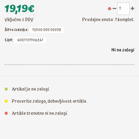
marmoriranje Marabu Easy marble niso primerne za barvanje
19,19€
živil!
Vključno z DDV
Prodajna enota: 1 komplet.
Nepremagljive barve velikonočnih pisanic! V kompletu je vse
kar potrebujete za izdelavo čudovitih, barvitih pisanic: štiri
Šifra izdelka:
13050 000 00098
barve za marmoriranje Marabu Easy marble (014 – škrlatna
EAN:
4007751956347
(magenta), 021 – rumena, 062 – svetlo zelena in 101 –
Ni na zalogi
brezbarvna), 6 belih plastičnih jajc (6 cm), 6 lesenih paličic (10
cm) in navodila za delo.
Artikel je na zalogi.
Preverite zalogo, dobavljivost artikla.
Artikla trenutno ni na zalogi.