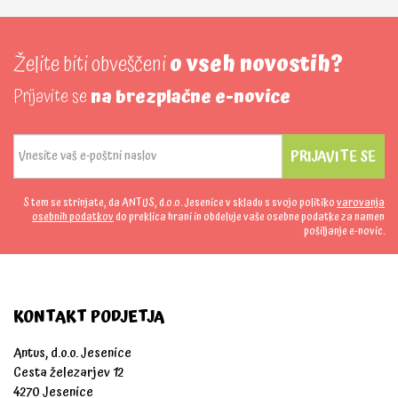
Želite biti obveščeni
o vseh novostih?
Prijavite se
na brezplačne e-novice
PRIJAVITE SE
S tem se strinjate, da ANTUS, d.o.o. Jesenice v skladu s svojo politiko
varovanja
osebnih podatkov
do preklica hrani in obdeluje vaše osebne podatke za namen
pošiljanje e-novic.
KONTAKT PODJETJA
Antus, d.o.o. Jesenice
Cesta železarjev 12
4270 Jesenice