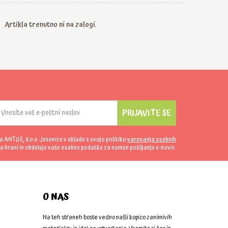
Artikla trenutno ni na zalogi.
PRIJAVITE SE
da ANTUS, d.o.o. Jesenice v skladu s svojo politiko
varovanja osebnih
a hrani in obdeluje vaše osebne podatke za namen pošiljanje e-novic.
O NAS
Na teh straneh boste vedno našli kopico zanimivih