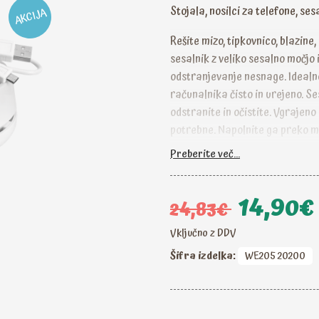
Stojala, nosilci za telefone, ses
AKCIJA
Rešite mizo, tipkovnico, blazine,
sesalnik z veliko sesalno močjo
odstranjevanje nesnage. Idealno
računalnika čisto in urejeno. Se
odstranite in očistite. Vgrajeno
potrebne. Napolnite ga preko mi
Preberite več...
14,90€
24,83€
Vključno z DDV
Šifra izdelka:
WE205 20200