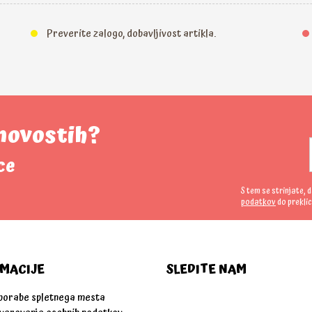
Preverite zalogo, dobavljivost artikla.
 novostih?
ce
S tem se strinjate, 
podatkov
do preklic
MACIJE
SLEDITE NAM
uporabe spletnega mesta