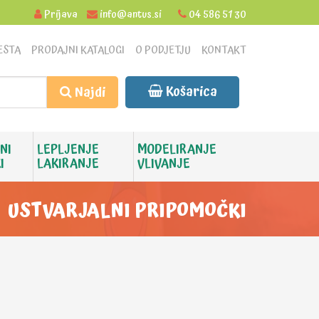
Prijava
info@antus.si
04 586 51 30
ESTA
PRODAJNI KATALOGI
O PODJETJU
KONTAKT
Košarica
Najdi
NI
LEPLJENJE
MODELIRANJE
I
LAKIRANJE
VLIVANJE
USTVARJALNI PRIPOMOČKI