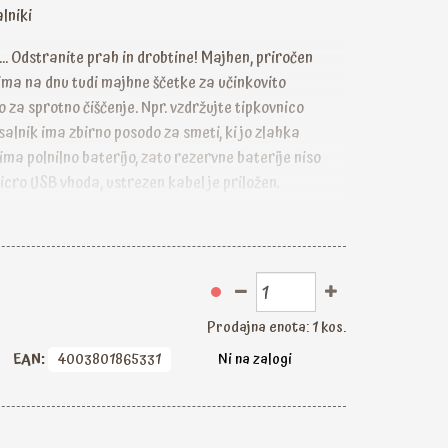
alniki
 ... Odstranite prah in drobtine! Majhen, priročen
 ima na dnu tudi majhne ščetke za učinkovito
 za sprotno čiščenje. Npr. vzdržujte tipkovnico
salnik ima zbirno posodo za smeti, ki jo zlahka
 ima polnilno baterijo, zato rezervne baterije niso
cro USB vhoda, ustrezen kabel je priložen.
Prodajna enota: 1 kos.
EAN:
4003801865331
Ni na zalogi