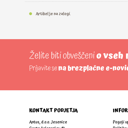
Artikel je na zalogi.
Želite biti obveščeni
o vseh
Prijavite se
na brezplačne e-novi
KONTAKT PODJETJA
INFOR
Antus, d.o.o. Jesenice
Pogoji 