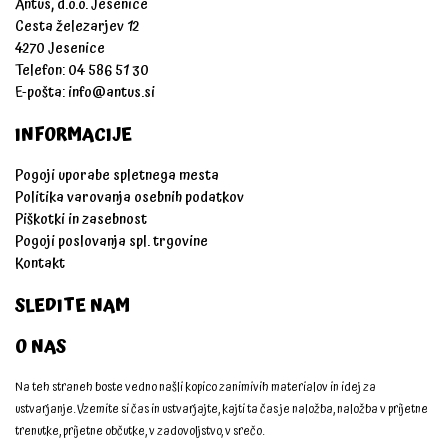
Antus, d.o.o. Jesenice
Cesta železarjev 12
4270 Jesenice
Telefon: 04 586 51 30
E-pošta:
info@antus.si
INFORMACIJE
Pogoji uporabe spletnega mesta
Politika varovanja osebnih podatkov
Piškotki in zasebnost
Pogoji poslovanja spl. trgovine
Kontakt
SLEDITE NAM
O NAS
Na teh straneh boste vedno našli kopico zanimivih materialov in idej za
ustvarjanje. Vzemite si čas in ustvarjajte, kajti ta čas je naložba, naložba v prijetne
trenutke, prijetne občutke, v zadovoljstvo, v srečo.