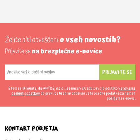
Želite biti obveščeni
o vseh novostih?
Prijavite se
na brezplačne e-novice
PRIJAVITE SE
S tem se strinjate, da ANTUS, d.o.o. Jesenice v skladu s svojo politiko
varovanja
osebnih podatkov
do preklica hrani in obdeluje vaše osebne podatke za namen
pošiljanje e-novic.
KONTAKT PODJETJA