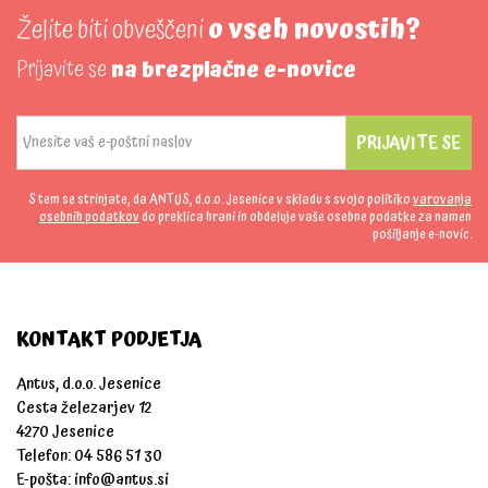
Želite biti obveščeni
o vseh novostih?
Prijavite se
na brezplačne e-novice
PRIJAVITE SE
S tem se strinjate, da ANTUS, d.o.o. Jesenice v skladu s svojo politiko
varovanja
osebnih podatkov
do preklica hrani in obdeluje vaše osebne podatke za namen
pošiljanje e-novic.
KONTAKT PODJETJA
Antus, d.o.o. Jesenice
Cesta železarjev 12
4270 Jesenice
Telefon: 04 586 51 30
E-pošta:
info@antus.si