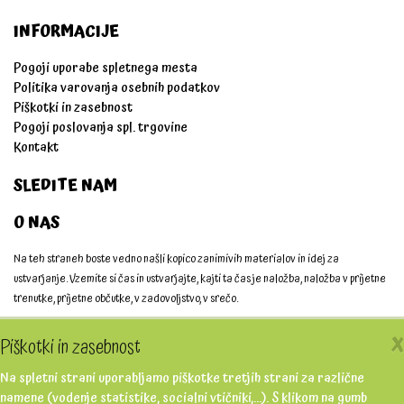
INFORMACIJE
Pogoji uporabe spletnega mesta
Politika varovanja osebnih podatkov
Piškotki in zasebnost
Pogoji poslovanja spl. trgovine
Kontakt
SLEDITE NAM
O NAS
Na teh straneh boste vedno našli kopico zanimivih materialov in idej za
ustvarjanje. Vzemite si čas in ustvarjajte, kajti ta čas je naložba, naložba v prijetne
trenutke, prijetne občutke, v zadovoljstvo, v srečo.
Ustvarjajmo skupaj!
X
Piškotki in zasebnost
Na spletni strani uporabljamo piškotke tretjih strani za različne
namene (vodenje statistike, socialni vtičniki,...). S klikom na gumb