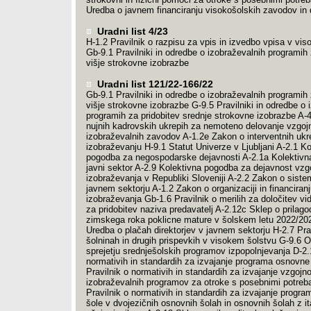
Uredba o javnem financiranju visokošolskih zavodov in
Uradni list 4/23
H-1.2 Pravilnik o razpisu za vpis in izvedbo vpisa v vi
Gb-9.1 Pravilniki in odredbe o izobraževalnih programih 
višje strokovne izobrazbe
Uradni list 121/22-166/22
Gb-9.1 Pravilniki in odredbe o izobraževalnih programih 
višje strokovne izobrazbe G-9.5 Pravilniki in odredbe o 
programih za pridobitev srednje strokovne izobrazbe A-
nujnih kadrovskih ukrepih za nemoteno delovanje vzgoj
izobraževalnih zavodov A-1.2e Zakon o interventnih ukre
izobraževanju H-9.1 Statut Univerze v Ljubljani A-2.1 Ko
pogodba za negospodarske dejavnosti A-2.1a Kolektivn
javni sektor A-2.9 Kolektivna pogodba za dejavnost vzgo
izobraževanja v Republiki Sloveniji A-2.2 Zakon o siste
javnem sektorju A-1.2 Zakon o organizaciji in financiranj
izobraževanja Gb-1.6 Pravilnik o merilih za določitev v
za pridobitev naziva predavatelj A-2.12c Sklep o prilago
zimskega roka poklicne mature v šolskem letu 2022/20
Uredba o plačah direktorjev v javnem sektorju H-2.7 Prav
šolninah in drugih prispevkih v visokem šolstvu G-9.6 
sprejetju srednješolskih programov izpopolnjevanja D-2.1
normativih in standardih za izvajanje programa osnovne
Pravilnik o normativih in standardih za izvajanje vzgojno
izobraževalnih programov za otroke s posebnimi potreb
Pravilnik o normativih in standardih za izvajanje progr
šole v dvojezičnih osnovnih šolah in osnovnih šolah z it