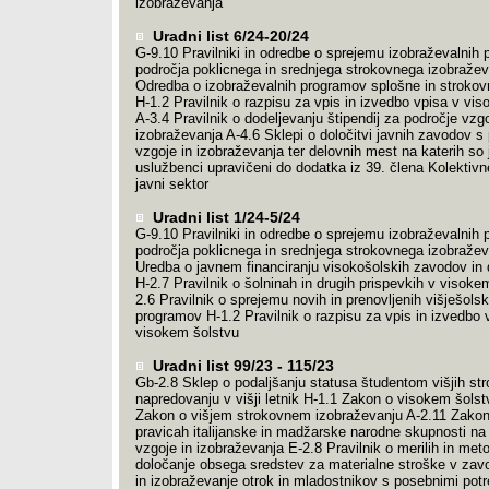
izobraževanja
Uradni list 6/24-20/24
G-9.10 Pravilniki in odredbe o sprejemu izobraževalnih
področja poklicnega in srednjega strokovnega izobraže
Odredba o izobraževalnih programov splošne in strokov
H-1.2 Pravilnik o razpisu za vpis in izvedbo vpisa v vi
A-3.4 Pravilnik o dodeljevanju štipendij za področje vzgo
izobraževanja A-4.6 Sklepi o določitvi javnih zavodov s
vzgoje in izobraževanja ter delovnih mest na katerih so 
uslužbenci upravičeni do dodatka iz 39. člena Kolektiv
javni sektor
Uradni list 1/24-5/24
G-9.10 Pravilniki in odredbe o sprejemu izobraževalnih
področja poklicnega in srednjega strokovnega izobražev
Uredba o javnem financiranju visokošolskih zavodov in
H-2.7 Pravilnik o šolninah in drugih prispevkih v visoke
2.6 Pravilnik o sprejemu novih in prenovljenih višješolsk
programov H-1.2 Pravilnik o razpisu za vpis in izvedbo 
visokem šolstvu
Uradni list 99/23 - 115/23
Gb-2.8 Sklep o podaljšanju statusa študentom višjih str
napredovanju v višji letnik H-1.1 Zakon o visokem šols
Zakon o višjem strokovnem izobraževanju A-2.11 Zakon
pravicah italijanske in madžarske narodne skupnosti na
vzgoje in izobraževanja E-2.8 Pravilnik o merilih in meto
določanje obsega sredstev za materialne stroške v zav
in izobraževanje otrok in mladostnikov s posebnimi pot