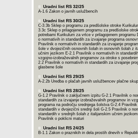
Uradni list RS 32/25
A-1.6 Zakon o javnih uslužbencih
Uradni list RS 30/25
C-3.3b Sklep o programu za predšolske otroke Kurikulu
3.3c Sklep o prilagojenem programu za predšolske otro
potrebami Kurikulum za vrtce v prilagojenem programu D
o normativih in standardih za izvajanje programa osnov
Pravilnik o normativih in standardih za izvajanje progr
šole v dvojezičnih osnovnih šolah in osnovnih šolah z it
učnim jezikom E-2.1 Pravilnik o normativih in standardih
vzgojno-izobraževalnih programov za otroke s posebnim
2.2 Pravilnik o normativih in standardih za izvajanje pr
glasbene šole
Uradni list RS 29/25
A-2.2b Uredba o plačah javnih uslužbencev plačne skup
Uradni list RS 28/25
G-1.2 Pravilnik o zaključnem izpitu G-2.1 Pravilnik o nor
standardih za izvajanje izobraževalnih programov in vz
programa na področju srednjega šolstva G-2.4 Pravilnik 
standardih v dvojezični srednji šoli G-2.5 Pravilnik o nor
standardih v srednjih šolah z italijanskim učnim jezikom
Pravilnik o poklicni maturi
Uradni list RS 24/25
B-1.1 Zakon o praznikih in dela prostih dnevih v Republik