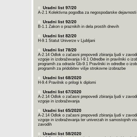
Uradni list 97/20
A-2.1 Kolektivna pogodba za negospodarske dejavnosti
Uradni list 92/20
B-1.1 Zakon o praznikih in dela prostih dnevih
Uradni list 82/20
H-9.1 Statut Univerze v Ljubljani
Uradni list 78/20
A-2.14 Odlok o začasni prepovedi zbiranja ljudi v zavod
vzgoje in izobraževanja I-9.1 Odredbe in pravilniki o izo
programih za odrasle Gb-9.1 Pravilniki in odredbe o izo
programih za pridobitev višje strokovne izobrazbe
Uradni list 68/2020
H-9.4 Pravilnik o prilogi k diplomi
Uradni list 67/2020
A-2.14 Odlok o začasni prepovedi zbiranja ljudi v zavod
vzgoje in izobraževanja
Uradni list 65/2020
A-2.14 Odlok o začasni prepovedi zbiranja ljudi v zavod
vzgoje in izobraževanja ter univerzah in samostojnih vi
zavodih
Uradni list 58/2020