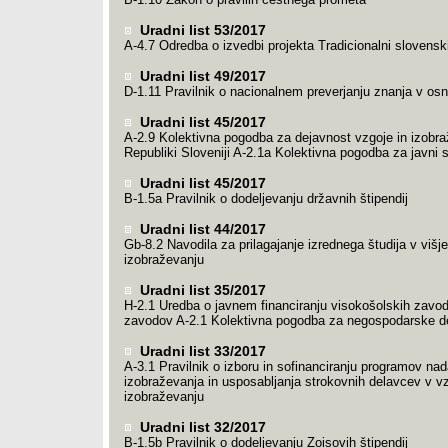
Uradni list 53/2017
A-4.7 Odredba o izvedbi projekta Tradicionalni slovenski
Uradni list 49/2017
D-1.11 Pravilnik o nacionalnem preverjanju znanja v osn
Uradni list 45/2017
A-2.9 Kolektivna pogodba za dejavnost vzgoje in izobra
Republiki Sloveniji A-2.1a Kolektivna pogodba za javni 
Uradni list 45/2017
B-1.5a Pravilnik o dodeljevanju državnih štipendij
Uradni list 44/2017
Gb-8.2 Navodila za prilagajanje izrednega študija v viš
izobraževanju
Uradni list 35/2017
H-2.1 Uredba o javnem financiranju visokošolskih zavod
zavodov A-2.1 Kolektivna pogodba za negospodarske de
Uradni list 33/2017
A-3.1 Pravilnik o izboru in sofinanciranju programov nad
izobraževanja in usposabljanja strokovnih delavcev v vz
izobraževanju
Uradni list 32/2017
B-1.5b Pravilnik o dodeljevanju Zoisovih štipendij