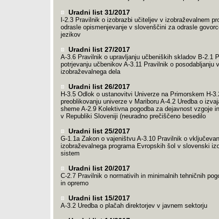
Uradni list 31/2017
I-2.3 Pravilnik o izobrazbi učiteljev v izobraževalnem p
odrasle opismenjevanje v slovenščini za odrasle govorc
jezikov
Uradni list 27/2017
A-3.6 Pravilnik o upravljanju učbeniških skladov B-2.1 P
potrjevanju učbenikov A-3.11 Pravilnik o posodabljanju 
izobraževalnega dela
Uradni list 26/2017
H-3.5 Odlok o ustanovitvi Univerze na Primorskem H-3.
preoblikovanju univerze v Mariboru A-4.2 Uredba o izvaj
sheme A-2.9 Kolektivna pogodba za dejavnost vzgoje in
v Republiki Sloveniji (neuradno prečiščeno besedilo
Uradni list 25/2017
G-1.1a Zakon o vajeništvu A-3.10 Pravilnik o vključevan
izobraževalnega programa Evropskih šol v slovenski iz
sistem
Uradni list 20/2017
C-2.7 Pravilnik o normativih in minimalnih tehničnih pogo
in opremo
Uradni list 15/2017
A-3.2 Uredba o plačah direktorjev v javnem sektorju