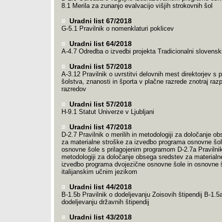
8.1 Merila za zunanjo evalvacijo višjih strokovnih šol
Uradni list 67/2018
G-5.1 Pravilnik o nomenklaturi poklicev
Uradni list 64/2018
A-4.7 Odredba o izvedbi projekta Tradicionalni slovenski
Uradni list 57/2018
A-3.12 Pravilnik o uvrstitvi delovnih mest direktorjev s 
šolstva, znanosti in športa v plačne razrede znotraj raz
razredov
Uradni list 57/2018
H-9.1 Statut Univerze v Ljubljani
Uradni list 47/2018
D-2.7 Pravilnik o merilih in metodologiji za določanje o
za materialne stroške za izvedbo programa osnovne šol
osnovne šole s prilagojenim programom D-2.7a Pravilnik 
metodologiji za določanje obsega sredstev za materialn
izvedbo programa dvojezične osnovne šole in osnovne 
italijanskim učnim jezikom
Uradni list 44/2018
B-1.5b Pravilnik o dodeljevanju Zoisovih štipendij B-1.5a
dodeljevanju državnih štipendij
Uradni list 43/2018