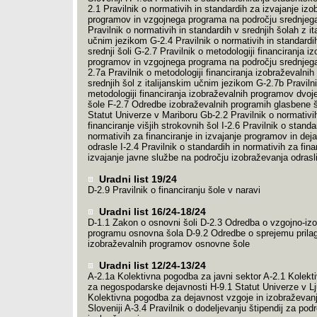
2.1 Pravilnik o normativih in standardih za izvajanje izo
programov in vzgojnega programa na področju srednjega
Pravilnik o normativih in standardih v srednjih šolah z it
učnim jezikom G-2.4 Pravilnik o normativih in standardi
srednji šoli G-2.7 Pravilnik o metodologiji financiranja i
programov in vzgojnega programa na področju srednjega
2.7a Pravilnik o metodologiji financiranja izobraževalni
srednjih šol z italijanskim učnim jezikom G-2.7b Praviln
metodologiji financiranja izobraževalnih programov dvoj
šole F-2.7 Odredbe izobraževalnih programih glasbene š
Statut Univerze v Mariboru Gb-2.2 Pravilnik o normativi
financiranje višjih strokovnih šol I-2.6 Pravilnik o standa
normativih za financiranje in izvajanje programov in dej
odrasle I-2.4 Pravilnik o standardih in normativih za fina
izvajanje javne službe na področju izobraževanja odrasl
Uradni list 19/24
D-2.9 Pravilnik o financiranju šole v naravi
Uradni list 16/24-18/24
D-1.1 Zakon o osnovni šoli D-2.3 Odredba o vzgojno-i
programu osnovna šola D-9.2 Odredbe o sprejemu prila
izobraževalnih programov osnovne šole
Uradni list 12/24-13/24
A-2.1a Kolektivna pogodba za javni sektor A-2.1 Kolek
za negospodarske dejavnosti H-9.1 Statut Univerze v Lju
Kolektivna pogodba za dejavnost vzgoje in izobraževanj
Sloveniji A-3.4 Pravilnik o dodeljevanju štipendij za pod