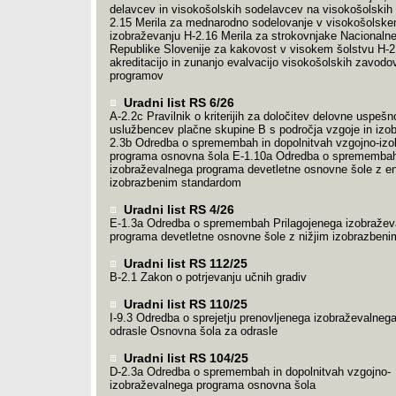
delavcev in visokošolskih sodelavcev na visokošolskih
2.15 Merila za mednarodno sodelovanje v visokošolsk
izobraževanju H-2.16 Merila za strokovnjake Nacionalne
Republike Slovenije za kakovost v visokem šolstvu H-2
akreditacijo in zunanjo evalvacijo visokošolskih zavodov
programov
Uradni list RS 6/26
A-2.2c Pravilnik o kriterijih za določitev delovne uspešno
uslužbencev plačne skupine B s področja vzgoje in izo
2.3b Odredba o spremembah in dopolnitvah vzgojno-izo
programa osnovna šola E-1.10a Odredba o spremembah
izobraževalnega programa devetletne osnovne šole z e
izobrazbenim standardom
Uradni list RS 4/26
E-1.3a Odredba o spremembah Prilagojenega izobražev
programa devetletne osnovne šole z nižjim izobrazben
Uradni list RS 112/25
B-2.1 Zakon o potrjevanju učnih gradiv
Uradni list RS 110/25
I-9.3 Odredba o sprejetju prenovljenega izobraževalneg
odrasle Osnovna šola za odrasle
Uradni list RS 104/25
D-2.3a Odredba o spremembah in dopolnitvah vzgojno-
izobraževalnega programa osnovna šola