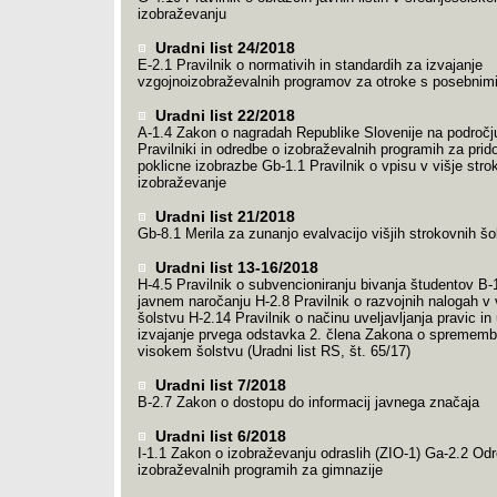
izobraževanju
Uradni list 24/2018
E-2.1 Pravilnik o normativih in standardih za izvajanje
vzgojnoizobraževalnih programov za otroke s posebnim
Uradni list 22/2018
A-1.4 Zakon o nagradah Republike Slovenije na področj
Pravilniki in odredbe o izobraževalnih programih za prid
poklicne izobrazbe Gb-1.1 Pravilnik o vpisu v višje str
izobraževanje
Uradni list 21/2018
Gb-8.1 Merila za zunanjo evalvacijo višjih strokovnih šo
Uradni list 13-16/2018
H-4.5 Pravilnik o subvencioniranju bivanja študentov B-
javnem naročanju H-2.8 Pravilnik o razvojnih nalogah v
šolstvu H-2.14 Pravilnik o načinu uveljavljanja pravic in
izvajanje prvega odstavka 2. člena Zakona o sprememb
visokem šolstvu (Uradni list RS, št. 65/17)
Uradni list 7/2018
B-2.7 Zakon o dostopu do informacij javnega značaja
Uradni list 6/2018
I-1.1 Zakon o izobraževanju odraslih (ZIO-1) Ga-2.2 Od
izobraževalnih programih za gimnazije