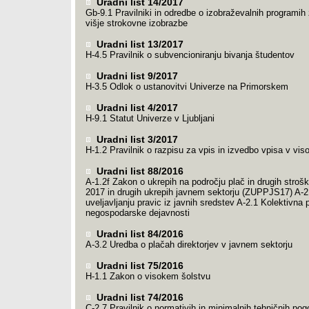
Uradni list 14/2017
Gb-9.1 Pravilniki in odredbe o izobraževalnih programih 
višje strokovne izobrazbe
Uradni list 13/2017
H-4.5 Pravilnik o subvencioniranju bivanja študentov
Uradni list 9/2017
H-3.5 Odlok o ustanovitvi Univerze na Primorskem
Uradni list 4/2017
H-9.1 Statut Univerze v Ljubljani
Uradni list 3/2017
H-1.2 Pravilnik o razpisu za vpis in izvedbo vpisa v vi
Uradni list 88/2016
A-1.2f Zakon o ukrepih na področju plač in drugih strošk
2017 in drugih ukrepih javnem sektorju (ZUPPJS17) A-
uveljavljanju pravic iz javnih sredstev A-2.1 Kolektivna
negospodarske dejavnosti
Uradni list 84/2016
A-3.2 Uredba o plačah direktorjev v javnem sektorju
Uradni list 75/2016
H-1.1 Zakon o visokem šolstvu
Uradni list 74/2016
C-2.7 Pravilnik o normativih in minimalnih tehničnih pogo