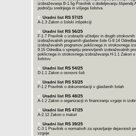
izobraževanja B-1.5g Pravilnik o dodeljevanju štipendij 
področju srednjega in višjega šolstva
Uradni list RS 57/25
A-1.3 Zakon o šolski inšpekciji
Uradni list RS 56/25
F-1.7 Pravilnik o izobrazbi učiteljev in drugih strokovni
izobraževalnih programih glasbene šole G-9.14 Odredb
izobraževalnih programov poklicnega in strokovnega iz
9.15 Odredba o sprejetju prenovljenih izobraževalnih p
poklicnega in strokovnega izobraževanja H-1.1 Zakon 
šolstvu
Uradni list RS 54/25
D-1.1 Zakon o osnovni šoli
Uradni list RS 53/25
F-1.2 Pravilnik o dokumentaciji v glasbenih šolah
Uradni list RS 48/25
A-1.2 Zakon o organizaciji in financiranju vzgoje in izob
Uradni list RS 47/25
A-2.12 Zakon o maturi
Uradni list RS 39/25
C-3.1 Pravilnik o normativih za opravljanje dejavnosti p
vzgoje