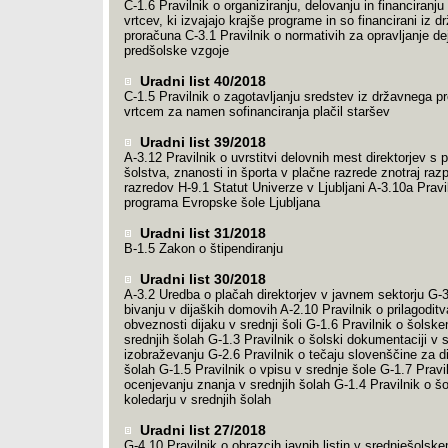
C-1.6 Pravilnik o organiziranju, delovanju in financiranj
vrtcev, ki izvajajo krajše programe in so financirani iz 
proračuna C-3.1 Pravilnik o normativih za opravljanje de
predšolske vzgoje
Uradni list 40/2018
C-1.5 Pravilnik o zagotavljanju sredstev iz državnega p
vrtcem za namen sofinanciranja plačil staršev
Uradni list 39/2018
A-3.12 Pravilnik o uvrstitvi delovnih mest direktorjev s 
šolstva, znanosti in športa v plačne razrede znotraj raz
razredov H-9.1 Statut Univerze v Ljubljani A-3.10a Pravil
programa Evropske šole Ljubljana
Uradni list 31/2018
B-1.5 Zakon o štipendiranju
Uradni list 30/2018
A-3.2 Uredba o plačah direktorjev v javnem sektorju G-3
bivanju v dijaških domovih A-2.10 Pravilnik o prilagoditv
obveznosti dijaku v srednji šoli G-1.6 Pravilnik o šolsk
srednjih šolah G-1.3 Pravilnik o šolski dokumentaciji v
izobraževanju G-2.6 Pravilnik o tečaju slovenščine za di
šolah G-1.5 Pravilnik o vpisu v srednje šole G-1.7 Pravi
ocenjevanju znanja v srednjih šolah G-1.4 Pravilnik o 
koledarju v srednjih šolah
Uradni list 27/2018
G-4.10 Pravilnik o obrazcih javnih listin v srednješolsk