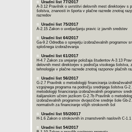
Uradni list 77/2017
A-3.12 Pravilnik o uvrstitvi delovnih mest direktorjev s 
šolstva, znanosti in športa v plačne razrede znotraj raz
razredov
Uradni list 75/2017
A-2.15 Zakon o uveljavljanju pravic iz javnih sredstev
Uradni list 64/2017
Ga-9.2 Odredba o sprejetju izobraževalnih programov s
splošnega izobraževanja
Uradni list 61/2017
H-4.7 Zakon za urejanje položaja študentov A-3.13 Pravil
delovnih mest direktorjev s področja visokega šolstva, z
tehnologije v plačne razrede znotraj razponov plačnih r
Uradni list 56/2017
G-2.7 Pravilnik o metodologiji financiranja izobraževaln
vzgojnega programa na področju srednjega šolstva G-2.7
metodologiji financiranja izobraževalnih programov sredn
italijanskim učnim jezikom G-2.7b Pravilnik o metodologij
izobraževalnih programov dvojezične srednje šole Gb-2.
normativih za financiranje višjih strokovnih šol
Uradni list 55/20017
H-1.6 Zakon o strokovnih in znanstvenih naslovih C-1.1
Uradni list 54/2017
B-1.10 Zakon o pravilih cestnega prometa