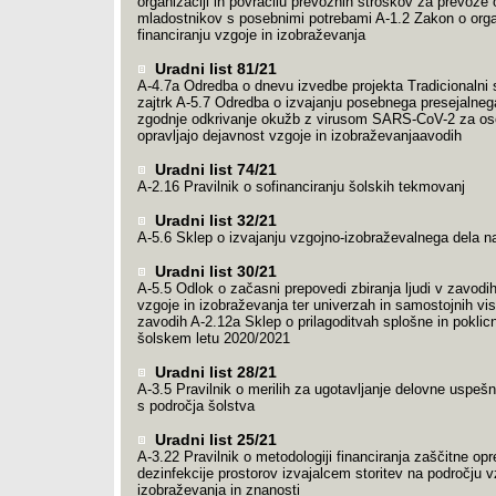
organizaciji in povračilu prevoznih stroškov za prevoze o
mladostnikov s posebnimi potrebami A-1.2 Zakon o organ
financiranju vzgoje in izobraževanja
Uradni list 81/21
A-4.7a Odredba o dnevu izvedbe projekta Tradicionalni 
zajtrk A-5.7 Odredba o izvajanju posebnega presejalne
zgodnje odkrivanje okužb z virusom SARS-CoV-2 za os
opravljajo dejavnost vzgoje in izobraževanjaavodih
Uradni list 74/21
A-2.16 Pravilnik o sofinanciranju šolskih tekmovanj
Uradni list 32/21
A-5.6 Sklep o izvajanju vzgojno-izobraževalnega dela n
Uradni list 30/21
A-5.5 Odlok o začasni prepovedi zbiranja ljudi v zavodi
vzgoje in izobraževanja ter univerzah in samostojnih vi
zavodih A-2.12a Sklep o prilagoditvah splošne in poklic
šolskem letu 2020/2021
Uradni list 28/21
A-3.5 Pravilnik o merilih za ugotavljanje delovne uspešno
s področja šolstva
Uradni list 25/21
A-3.22 Pravilnik o metodologiji financiranja zaščitne op
dezinfekcije prostorov izvajalcem storitev na področju v
izobraževanja in znanosti