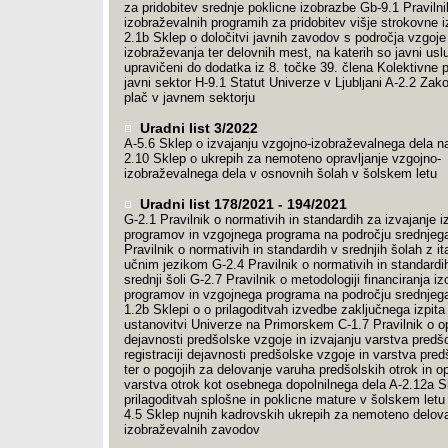
za pridobitev srednje poklicne izobrazbe Gb-9.1 Pravilni
izobraževalnih programih za pridobitev višje strokovne 
2.1b Sklep o določitvi javnih zavodov s področja vzgoje 
izobraževanja ter delovnih mest, na katerih so javni usl
upravičeni do dodatka iz 8. točke 39. člena Kolektivne
javni sektor H-9.1 Statut Univerze v Ljubljani A-2.2 Zak
plač v javnem sektorju
Uradni list 3/2022
A-5.6 Sklep o izvajanju vzgojno-izobraževalnega dela na
2.10 Sklep o ukrepih za nemoteno opravljanje vzgojno-
izobraževalnega dela v osnovnih šolah v šolskem letu
Uradni list 178/2021 - 194/2021
G-2.1 Pravilnik o normativih in standardih za izvajanje 
programov in vzgojnega programa na področju srednjega
Pravilnik o normativih in standardih v srednjih šolah z it
učnim jezikom G-2.4 Pravilnik o normativih in standardi
srednji šoli G-2.7 Pravilnik o metodologiji financiranja i
programov in vzgojnega programa na področju srednjega
1.2b Sklepi o o prilagoditvah izvedbe zaključnega izpita
ustanovitvi Univerze na Primorskem C-1.7 Pravilnik o op
dejavnosti predšolske vzgoje in izvajanju varstva predšo
registraciji dejavnosti predšolske vzgoje in varstva pred
ter o pogojih za delovanje varuha predšolskih otrok in op
varstva otrok kot osebnega dopolnilnega dela A-2.12a S
prilagoditvah splošne in poklicne mature v šolskem letu
4.5 Sklep nujnih kadrovskih ukrepih za nemoteno delov
izobraževalnih zavodov