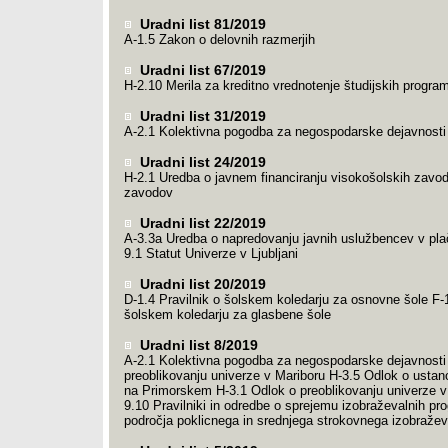
Uradni list 81/2019
A-1.5 Zakon o delovnih razmerjih
Uradni list 67/2019
H-2.10 Merila za kreditno vrednotenje študijskih prog
Uradni list 31/2019
A-2.1 Kolektivna pogodba za negospodarske dejavnosti
Uradni list 24/2019
H-2.1 Uredba o javnem financiranju visokošolskih zavod
zavodov
Uradni list 22/2019
A-3.3a Uredba o napredovanju javnih uslužbencev v pla
9.1 Statut Univerze v Ljubljani
Uradni list 20/2019
D-1.4 Pravilnik o šolskem koledarju za osnovne šole F-1
šolskem koledarju za glasbene šole
Uradni list 8/2019
A-2.1 Kolektivna pogodba za negospodarske dejavnosti
preoblikovanju univerze v Mariboru H-3.5 Odlok o ustano
na Primorskem H-3.1 Odlok o preoblikovanju univerze v 
9.10 Pravilniki in odredbe o sprejemu izobraževalnih pr
področja poklicnega in srednjega strokovnega izobražev