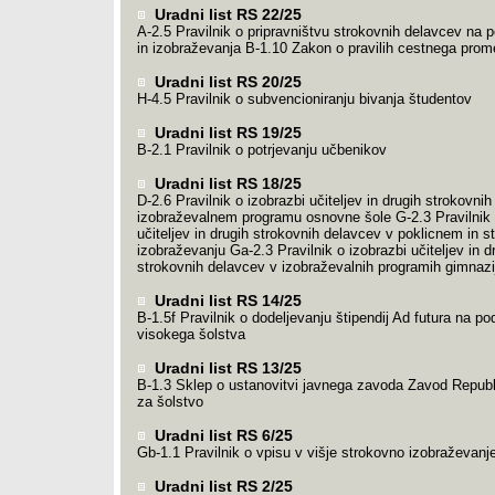
Uradni list RS 22/25
A-2.5 Pravilnik o pripravništvu strokovnih delavcev na 
in izobraževanja B-1.10 Zakon o pravilih cestnega prom
Uradni list RS 20/25
H-4.5 Pravilnik o subvencioniranju bivanja študentov
Uradni list RS 19/25
B-2.1 Pravilnik o potrjevanju učbenikov
Uradni list RS 18/25
D-2.6 Pravilnik o izobrazbi učiteljev in drugih strokovni
izobraževalnem programu osnovne šole G-2.3 Pravilnik 
učiteljev in drugih strokovnih delavcev v poklicnem in 
izobraževanju Ga-2.3 Pravilnik o izobrazbi učiteljev in d
strokovnih delavcev v izobraževalnih programih gimnazi
Uradni list RS 14/25
B-1.5f Pravilnik o dodeljevanju štipendij Ad futura na po
visokega šolstva
Uradni list RS 13/25
B-1.3 Sklep o ustanovitvi javnega zavoda Zavod Republ
za šolstvo
Uradni list RS 6/25
Gb-1.1 Pravilnik o vpisu v višje strokovno izobraževanj
Uradni list RS 2/25