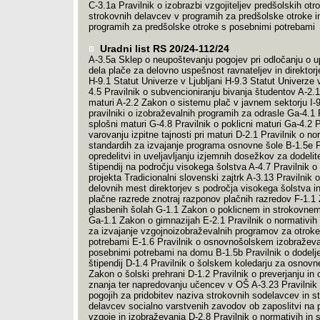
C-3.1a Pravilnik o izobrazbi vzgojiteljev predšolskih otro
strokovnih delavcev v programih za predšolske otroke in
programih za predšolske otroke s posebnimi potrebami
Uradni list RS 20/24-112/24
A-3.5a Sklep o neupoštevanju pogojev pri odločanju o u
dela plače za delovno uspešnost ravnateljev in direktorj
H-9.1 Statut Univerze v Ljubljani H-9.3 Statut Univerze 
4.5 Pravilnik o subvencioniranju bivanja študentov A-2.
maturi A-2.2 Zakon o sistemu plač v javnem sektorju I-
pravilniki o izobraževalnih programih za odrasle Ga-4.1 
splošni maturi G-4.8 Pravilnik o poklicni maturi Ga-4.2 P
varovanju izpitne tajnosti pri maturi D-2.1 Pravilnik o no
standardih za izvajanje programa osnovne šole B-1.5e P
opredelitvi in uveljavljanju izjemnih dosežkov za dodelit
štipendij na področju visokega šolstva A-4.7 Pravilnik o 
projekta Tradicionalni slovenski zajtrk A-3.13 Pravilnik o 
delovnih mest direktorjev s področja visokega šolstva i
plačne razrede znotraj razponov plačnih razredov F-1.1
glasbenih šolah G-1.1 Zakon o poklicnem in strokovnem
Ga-1.1 Zakon o gimnazijah E-2.1 Pravilnik o normativih 
za izvajanje vzgojnoizobraževalnih programov za otrok
potrebami E-1.6 Pravilnik o osnovnošolskem izobražev
posebnimi potrebami na domu B-1.5b Pravilnik o dodelj
štipendij D-1.4 Pravilnik o šolskem koledarju za osnovn
Zakon o šolski prehrani D-1.2 Pravilnik o preverjanju in
znanja ter napredovanju učencev v OŠ A-3.23 Pravilnik 
pogojih za pridobitev naziva strokovnih sodelavcev in s
delavcev socialno varstvenih zavodov ob zaposlitvi na 
vzgoje in izobraževanja D-2.8 Pravilnik o normativih in 