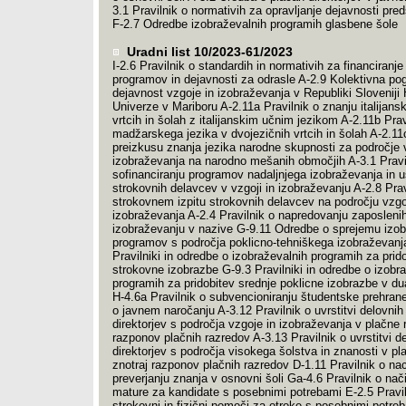
3.1 Pravilnik o normativih za opravljanje dejavnosti pre
F-2.7 Odredbe izobraževalnih programih glasbene šole
Uradni list 10/2023-61/2023
I-2.6 Pravilnik o standardih in normativih za financiranje 
programov in dejavnosti za odrasle A-2.9 Kolektivna po
dejavnost vzgoje in izobraževanja v Republiki Sloveniji 
Univerze v Mariboru A-2.11a Pravilnik o znanju italijans
vrtcih in šolah z italijanskim učnim jezikom A-2.11b Prav
madžarskega jezika v dvojezičnih vrtcih in šolah A-2.11c
preizkusu znanja jezika narodne skupnosti za področje 
izobraževanja na narodno mešanih območjih A-3.1 Pravil
sofinanciranju programov nadaljnjega izobraževanja in u
strokovnih delavcev v vzgoji in izobraževanju A-2.8 Prav
strokovnem izpitu strokovnih delavcev na področju vzgo
izobraževanja A-2.4 Pravilnik o napredovanju zaposlenih
izobraževanju v nazive G-9.11 Odredbe o sprejemu izob
programov s področja poklicno-tehniškega izobraževanj
Pravilniki in odredbe o izobraževalnih programih za prid
strokovne izobrazbe G-9.3 Pravilniki in odredbe o izobr
programih za pridobitev srednje poklicne izobrazbe v d
H-4.6a Pravilnik o subvencioniranju študentske prehran
o javnem naročanju A-3.12 Pravilnik o uvrstitvi delovni
direktorjev s področja vzgoje in izobraževanja v plačne 
razponov plačnih razredov A-3.13 Pravilnik o uvrstitvi d
direktorjev s področja visokega šolstva in znanosti v pl
znotraj razponov plačnih razredov D-1.11 Pravilnik o n
preverjanju znanja v osnovni šoli Ga-4.6 Pravilnik o nač
mature za kandidate s posebnimi potrebami E-2.5 Pravil
strokovni in fizični pomoči za otroke s posebnimi potre