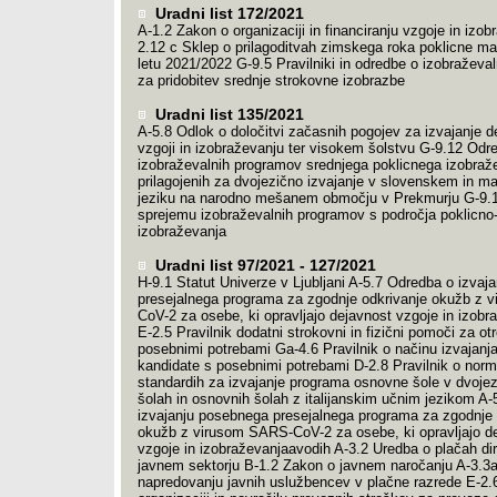
Uradni list 172/2021
A-1.2 Zakon o organizaciji in financiranju vzgoje in izob
2.12 c Sklep o prilagoditvah zimskega roka poklicne m
letu 2021/2022 G-9.5 Pravilniki in odredbe o izobraževa
za pridobitev srednje strokovne izobrazbe
Uradni list 135/2021
A-5.8 Odlok o določitvi začasnih pogojev za izvajanje d
vzgoji in izobraževanju ter visokem šolstvu G-9.12 Odre
izobraževalnih programov srednjega poklicnega izobraž
prilagojenih za dvojezično izvajanje v slovenskem in 
jeziku na narodno mešanem območju v Prekmurju G-9.
sprejemu izobraževalnih programov s področja poklicno
izobraževanja
Uradni list 97/2021 - 127/2021
H-9.1 Statut Univerze v Ljubljani A-5.7 Odredba o izvaj
presejalnega programa za zgodnje odkrivanje okužb z 
CoV-2 za osebe, ki opravljajo dejavnost vzgoje in izobr
E-2.5 Pravilnik dodatni strokovni in fizični pomoči za ot
posebnimi potrebami Ga-4.6 Pravilnik o načinu izvajanj
kandidate s posebnimi potrebami D-2.8 Pravilnik o norma
standardih za izvajanje programa osnovne šole v dvojez
šolah in osnovnih šolah z italijanskim učnim jezikom A
izvajanju posebnega presejalnega programa za zgodnje 
okužb z virusom SARS-CoV-2 za osebe, ki opravljajo d
vzgoje in izobraževanjaavodih A-3.2 Uredba o plačah dir
javnem sektorju B-1.2 Zakon o javnem naročanju A-3.3
napredovanju javnih uslužbencev v plačne razrede E-2.6