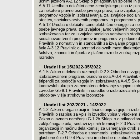
učnim jezikom A-2.12 Sklep o prilagoditvah splošne in 
A-5.11 Uredba o določitvi cene zemeljskega plina iz pl
za nekatere pravne osebe javnega prava, za izvajalce j
programov vzgoje in izobraževanja, za izvajalce socialn
storitev, socialnovarstvenih programov in programov v p
A-5.12 Uredba o določitvi cene električne energije za n
osebe javnega prava, za izvajalce javno veljavnih prog
izobraževanja ter za izvajalce socialno varstvenih storit
socialnovarstvenih programov in programov v podporo dr
Pravilnik o normativih in standardih za izvajanje progr
šole A-3.12 Pravilnik o uvrstitvi delovnih mest direktorj
šolstva, znanosti in športa v plačne razrede znotraj raz
razredov
Uradni list 15/2022-35/2022
A-1.5 Zakon o delovnih razmerjih D-2.3 Odredba o vzgo
izobraževalnem programu osnovna šola A-3.4 Pravilnik 
štipendij za področje vzgoje in izobraževanja A-4.5 Skle
kadrovskih ukrepih za nemoteno delovanje vzgojno-izob
zavodov Gb-9.1 Pravilniki in odredbe o izobraževalnih 
pridobitev višje strokovne izobrazbe
Uradni list 202/2021 - 14/2022
A-1.2 Zakon o organizaciji in financiranju vzgoje in izo
Pravilnik o razpisu za vpis in izvedbo vpisa v visokem 
Zakon o javnem naročanju G-1.2b Sklepi o o prilagoditv
zaključnega izpita, sestavi izpitnih komisij E-2.3 Praviln
organizaciji in načinu dela komisij za usmerjanje otrok 
potrebami F-2.7 Odredba o spremembi izobraževalnih 
glasbene šole G-9.4 Pravilniki in odredbe o izobraževal