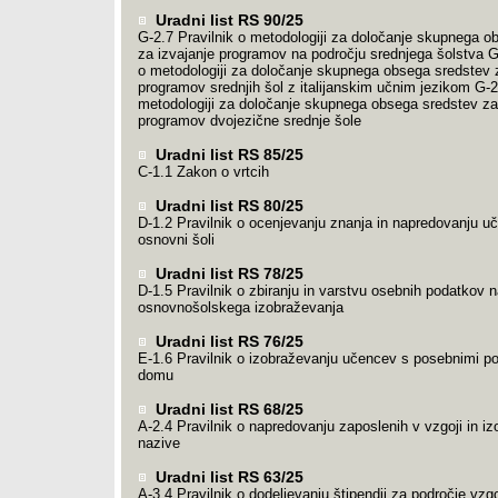
Uradni list RS 90/25
G-2.7 Pravilnik o metodologiji za določanje skupnega o
za izvajanje programov na področju srednjega šolstva G
o metodologiji za določanje skupnega obsega sredstev z
programov srednjih šol z italijanskim učnim jezikom G-2
metodologiji za določanje skupnega obsega sredstev za
programov dvojezične srednje šole
Uradni list RS 85/25
C-1.1 Zakon o vrtcih
Uradni list RS 80/25
D-1.2 Pravilnik o ocenjevanju znanja in napredovanju u
osnovni šoli
Uradni list RS 78/25
D-1.5 Pravilnik o zbiranju in varstvu osebnih podatkov 
osnovnošolskega izobraževanja
Uradni list RS 76/25
E-1.6 Pravilnik o izobraževanju učencev s posebnimi p
domu
Uradni list RS 68/25
A-2.4 Pravilnik o napredovanju zaposlenih v vzgoji in i
nazive
Uradni list RS 63/25
A-3.4 Pravilnik o dodeljevanju štipendij za področje vzgo