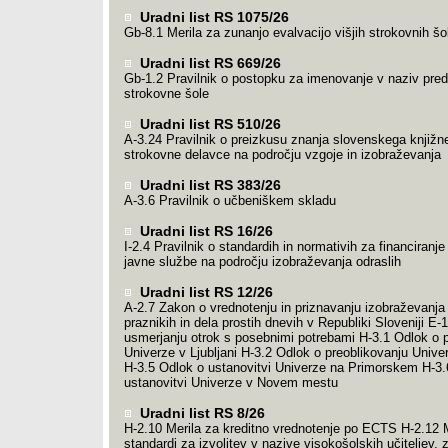
Uradni list RS 1075/26
Gb-8.1 Merila za zunanjo evalvacijo višjih strokovnih šo
Uradni list RS 669/26
Gb-1.2 Pravilnik o postopku za imenovanje v naziv preda
strokovne šole
Uradni list RS 510/26
A-3.24 Pravilnik o preizkusu znanja slovenskega knjižn
strokovne delavce na področju vzgoje in izobraževanja
Uradni list RS 383/26
A-3.6 Pravilnik o učbeniškem skladu
Uradni list RS 16/26
I-2.4 Pravilnik o standardih in normativih za financiranje 
javne službe na področju izobraževanja odraslih
Uradni list RS 12/26
A-2.7 Zakon o vrednotenju in priznavanju izobraževanja
praznikih in dela prostih dnevih v Republiki Sloveniji E-
usmerjanju otrok s posebnimi potrebami H-3.1 Odlok o p
Univerze v Ljubljani H-3.2 Odlok o preoblikovanju Unive
H-3.5 Odlok o ustanovitvi Univerze na Primorskem H-3.
ustanovitvi Univerze v Novem mestu
Uradni list RS 8/26
H-2.10 Merila za kreditno vrednotenje po ECTS H-2.12 
standardi za izvolitev v nazive visokošolskih učiteljev,