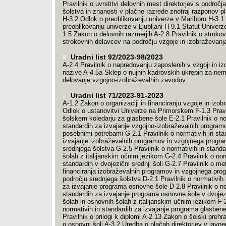
Pravilnik o uvrstitvi delovnih mest direktorjev s področj
šolstva in znanosti v plačne razrede znotraj razponov p
H-3.2 Odlok o preoblikovanju univerze v Mariboru H-3.1
preoblikovanju univerze v Ljubljani H-9.1 Statut Univerze
1.5 Zakon o delovnih razmerjih A-2.8 Pravilnik o stroko
strokovnih delavcev na področju vzgoje in izobraževanj
Uradni list 92/2023-98/2023
A-2.4 Pravilnik o napredovanju zaposlenih v vzgoji in i
nazive A-4.5a Sklep o nujnih kadrovskih ukrepih za ne
delovanje vzgojno-izobraževalnih zavodov
Uradni list 71/2023-91-2023
A-1.2 Zakon o organizaciji in financiranju vzgoje in izo
Odlok o ustanovitvi Univerze na Primorskem F-1.3 Pravi
šolskem koledarju za glasbene šole E-2.1 Pravilnik o no
standardih za izvajanje vzgojno-izobraževalnih program
posebnimi potrebami G-2.1 Pravilnik o normativih in sta
izvajanje izobraževalnih programov in vzgojnega progr
srednjega šolstva G-2.5 Pravilnik o normativih in standa
šolah z italijanskim učnim jezikom G-2.4 Pravilnik o nor
standardih v dvojezični srednji šoli G-2.7 Pravilnik o met
financiranja izobraževalnih programov in vzgojnega pro
področju srednjega šolstva D-2.1 Pravilnik o normativih 
za izvajanje programa osnovne šole D-2.8 Pravilnik o no
standardih za izvajanje programa osnovne šole v dvojez
šolah in osnovnih šolah z italijanskim učnim jezikom F-2
normativih in standardih za izvajanje programa glasbene
Pravilnik o prilogi k diplomi A-2.13 Zakon o šolski preh
o osnovni šoli A-3.2 Uredba o plačah direktorjev v javn