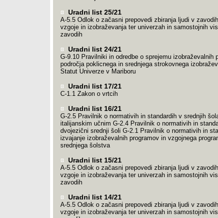
Uradni list 25/21
A-5.5 Odlok o začasni prepovedi zbiranja ljudi v zavodi
vzgoje in izobraževanja ter univerzah in samostojnih vi
zavodih
Uradni list 24/21
G-9.10 Pravilniki in odredbe o sprejemu izobraževalnih
področja poklicnega in srednjega strokovnega izobražev
Statut Univerze v Mariboru
Uradni list 17/21
C-1.1 Zakon o vrtcih
Uradni list 16/21
G-2.5 Pravilnik o normativih in standardih v srednjih šol
italijanskim učnim G-2.4 Pravilnik o normativih in standa
dvojezični srednji šoli G-2.1 Pravilnik o normativih in st
izvajanje izobraževalnih programov in vzgojnega progr
srednjega šolstva
Uradni list 15/21
A-5.5 Odlok o začasni prepovedi zbiranja ljudi v zavodi
vzgoje in izobraževanja ter univerzah in samostojnih vi
zavodih
Uradni list 14/21
A-5.5 Odlok o začasni prepovedi zbiranja ljudi v zavodi
vzgoje in izobraževanja ter univerzah in samostojnih vi