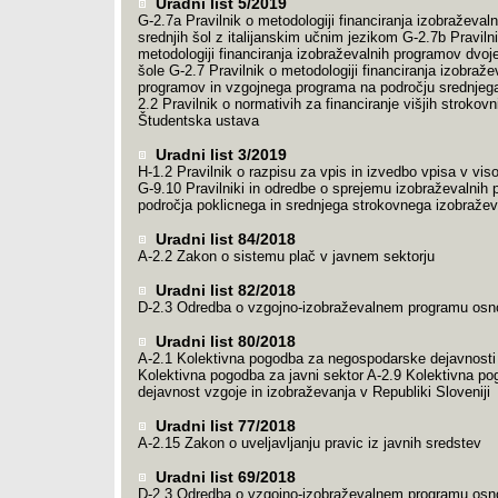
Uradni list 5/2019
G-2.7a Pravilnik o metodologiji financiranja izobraževal
srednjih šol z italijanskim učnim jezikom G-2.7b Praviln
metodologiji financiranja izobraževalnih programov dvoj
šole G-2.7 Pravilnik o metodologiji financiranja izobraže
programov in vzgojnega programa na področju srednjeg
2.2 Pravilnik o normativih za financiranje višjih strokovn
Študentska ustava
Uradni list 3/2019
H-1.2 Pravilnik o razpisu za vpis in izvedbo vpisa v vi
G-9.10 Pravilniki in odredbe o sprejemu izobraževalnih
področja poklicnega in srednjega strokovnega izobražev
Uradni list 84/2018
A-2.2 Zakon o sistemu plač v javnem sektorju
Uradni list 82/2018
D-2.3 Odredba o vzgojno-izobraževalnem programu osn
Uradni list 80/2018
A-2.1 Kolektivna pogodba za negospodarske dejavnosti
Kolektivna pogodba za javni sektor A-2.9 Kolektivna p
dejavnost vzgoje in izobraževanja v Republiki Sloveniji
Uradni list 77/2018
A-2.15 Zakon o uveljavljanju pravic iz javnih sredstev
Uradni list 69/2018
D-2.3 Odredba o vzgojno-izobraževalnem programu osn