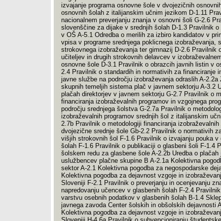
izvajanje programa osnovne šole v dvojezičnih osnovnih
osnovnih šolah z italijanskim učnim jezikom D-1.11 Prav
nacionalnem preverjanju znanja v osnovni šoli G-2.6 Pra
slovenščine za dijake v srednjih šolah D-1.3 Pravilnik o
v OŠ A-5.1 Odredba o merilih za izbiro kandidatov v pri
vpisa v programe srednjega poklicnega izobraževanja, 
strokovnega izobraževanja ter gimnazij D-2.6 Pravilnik o
učiteljev in drugih strokovnih delavcev v izobraževaln
osnovne šole D-3.1 Pravilnik o obrazcih javnih listin v os
2.4 Pravilnik o standardih in normativih za financiranje i
javne službe na področju izobraževanja odraslih A-2.2a
skupnih temeljih sistema plač v javnem sektorju A-3.2 
plačah direktorjev v javnem sektorju G-2.7 Pravilnik o m
financiranja izobraževalnih programov in vzgojnega pro
področju srednjega šolstva G-2.7a Pravilnik o metodologi
izobraževalnih programov srednjih šol z italijanskim uč
2.7b Pravilnik o metodologiji financiranja izobraževalni
dvojezične srednje šole Gb-2.2 Pravilnik o normativih za
višjih strokovnih šol F-1.6 Pravilnik o izvajanju pouka v
šolah F-1.6 Pravilnik o publikaciji o glasbeni šoli F-1.4 P
šolskem redu za glasbene šole A-2.2b Uredba o plačah 
uslužbencev plačne skupine B A-2.1a Kolektivna pogodb
sektor A-2.1 Kolektivna pogodba za negospodarske deja
Kolektivna pogodba za dejavnost vzgoje in izobraževanj
Sloveniji F-2.1 Pravilnik o preverjanju in ocenjevanju zna
napredovanju učencev v glasbenih šolah F-2.4 Pravilnik 
varstvu osebnih podatkov v glasbenih šolah B-1.4 Sklep
javnega zavoda Center šolskih in obšolskih dejavnosti A
Kolektivna pogodba za dejavnost vzgoje in izobraževanj
Sloveniji H-4.6a Pravilnik o subvencioniranju študentsk