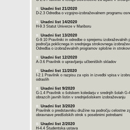
Uradni list 21/2020
D-2.3 Odredba o vzgojno-izobraževalnem programu osn
Uradni list 14/2020
H-9.3 Statut Univerze v Mariboru
Uradni list 13/2020
G-9.10 Pravilniki in odredbe o sprejemu izobraževalnih
področja poklicnega in srednjega strokovnega izobraže
Odredba o izobraževalnih programov splošne in strokov
Uradni list 12/2020
A-3.6 Pravilnik o upravljanju učbeniških skladov
Uradni list 11/2020
I-2.1 Pravilnik o razpisu za vpis in izvedbi vpisa v izob
odraslih
Uradni list 9/2020
G-1.4 Pravilnik o šolskem koledarju v srednjih šolah G-4
obrazcih javnih listin v srednješolskem izobraževanju
Uradni list 3/2020
Pravilnik o predstavniku družine na področju celostne z
obravnave predšolskih otrok s posebnimi potrebami
Uradni list 2/2020
H-4.4 Študentska ustava