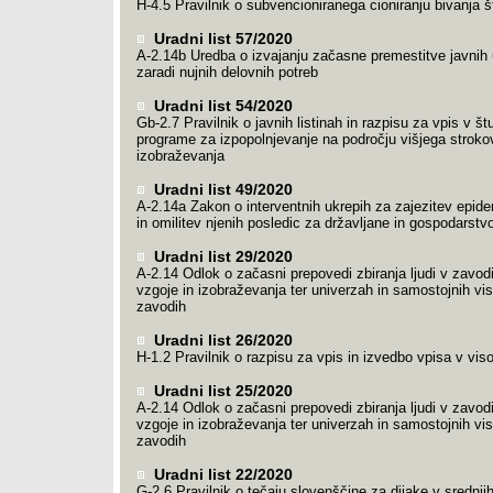
H-4.5 Pravilnik o subvencioniranega cioniranju bivanja 
Uradni list 57/2020
A-2.14b Uredba o izvajanju začasne premestitve javnih
zaradi nujnih delovnih potreb
Uradni list 54/2020
Gb-2.7 Pravilnik o javnih listinah in razpisu za vpis v št
programe za izpopolnjevanje na področju višjega strok
izobraževanja
Uradni list 49/2020
A-2.14a Zakon o interventnih ukrepih za zajezitev epi
in omilitev njenih posledic za državljane in gospodarst
Uradni list 29/2020
A-2.14 Odlok o začasni prepovedi zbiranja ljudi v zavod
vzgoje in izobraževanja ter univerzah in samostojnih vi
zavodih
Uradni list 26/2020
H-1.2 Pravilnik o razpisu za vpis in izvedbo vpisa v vi
Uradni list 25/2020
A-2.14 Odlok o začasni prepovedi zbiranja ljudi v zavod
vzgoje in izobraževanja ter univerzah in samostojnih vi
zavodih
Uradni list 22/2020
G-2.6 Pravilnik o tečaju slovenščine za dijake v srednji