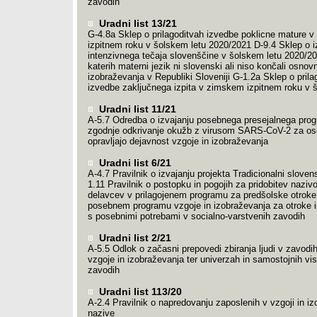
zavodih
Uradni list 13/21
G-4.8a Sklep o prilagoditvah izvedbe poklicne mature 
izpitnem roku v šolskem letu 2020/2021 D-9.4 Sklep o i
intenzivnega tečaja slovenščine v šolskem letu 2020/20
katerih materni jezik ni slovenski ali niso končali osno
izobraževanja v Republiki Sloveniji G-1.2a Sklep o prila
izvedbe zaključnega izpita v zimskem izpitnem roku v 
Uradni list 11/21
A-5.7 Odredba o izvajanju posebnega presejalnega pro
zgodnje odkrivanje okužb z virusom SARS-CoV-2 za os
opravljajo dejavnost vzgoje in izobraževanja
Uradni list 6/21
A-4.7 Pravilnik o izvajanju projekta Tradicionalni slovens
1.11 Pravilnik o postopku in pogojih za pridobitev naziv
delavcev v prilagojenem programu za predšolske otroke 
posebnem programu vzgoje in izobraževanja za otroke i
s posebnimi potrebami v socialno-varstvenih zavodih
Uradni list 2/21
A-5.5 Odlok o začasni prepovedi zbiranja ljudi v zavodi
vzgoje in izobraževanja ter univerzah in samostojnih vi
zavodih
Uradni list 113/20
A-2.4 Pravilnik o napredovanju zaposlenih v vzgoji in i
nazive